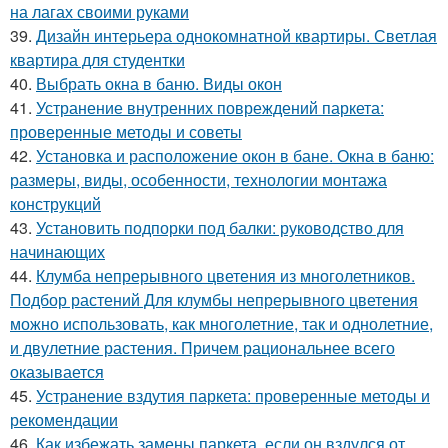
на лагах своими руками
39.
Дизайн интерьера однокомнатной квартиры. Светлая
квартира для студентки
40.
Выбрать окна в баню. Виды окон
41.
Устранение внутренних повреждений паркета:
проверенные методы и советы
42.
Установка и расположение окон в бане. Окна в баню:
размеры, виды, особенности, технологии монтажа
конструкций
43.
Установить подпорки под балки: руководство для
начинающих
44.
Клумба непрерывного цветения из многолетников.
Подбор растений Для клумбы непрерывного цветения
можно использовать, как многолетние, так и однолетние,
и двулетние растения. Причем рациональнее всего
оказывается
45.
Устранение вздутия паркета: проверенные методы и
рекомендации
46.
Как избежать замены паркета, если он вздулся от