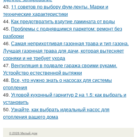
43.
11 советов по выбору фум-ленты. Марки и
технические характеристики
44.
Как предотвратить вздутие ламината от воды
45.
Проблемы с поднявшимся паркетом: ремонт без
разборки
46.
Самая неприхотливая газонная трава и тип газона.
Лучшая газонная трава для дачи, которая вытесняет
сорняки и не требует ухода
47.
Вентиляция в подвале гаража своими руками.
Устройство естественной вытяжки
48.
Все, что нужно знать о насосах для системы
отопления
49.
Угловой кухонный гарнитур 2 на 1.5: как выбрать и
установить
50.
Узнайте, как выбрать идеальный насос для
отопления вашего дома
© 2026 Милый дом