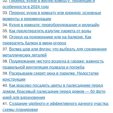
32.
Перенос кухни в жилую комнату: тенденции и
особенности в 2024 году
33.
Перенос кухни в комнату или коридор: основные
моменты и рекомендации
34.
Кухня в комнате: переоборудование и редизайн
35.
Как предотвратить вздутие паркета от воды
36.
Огород на подоконнике или на балконе. Как
превратить балкон в мини-огород
37.
Волма шов или фуген: что выбрать для соединения
металлических деталей
38.
Поддержание чистого воздуха в гараже: важность
правильной вентиляции подвала и погреба
39.
Раскрываем секрет окна в парилке. Недостатки
конструкции
40.
Как красиво посадить цветы в палисаднике перед
домом. Красивый палисадник перед домом — 50 фото
идей для вдохновения
41.
Создание удобного и эффективного дачного участка:
схемы планировки