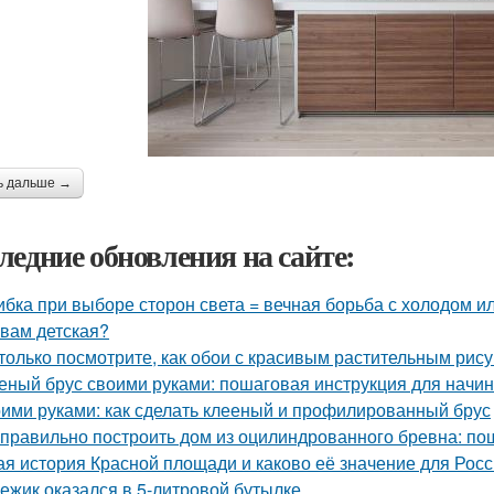
ь дальше →
ледние обновления на сайте:
бка при выборе сторон света = вечная борьба с холодом ил
 вам детская?
только посмотрите, как обои с красивым растительным рис
еный брус своими руками: пошаговая инструкция для нач
ими руками: как сделать клееный и профилированный брус
 правильно построить дом из оцилиндрованного бревна: по
ая история Красной площади и каково её значение для Рос
 ежик оказался в 5-литровой бутылке