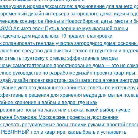
ная кухня в нормандском стиле: вдохновение для вашего д
временный дизайн интерьера загородного дома: идеи и вд
лендарь концертов Линды в Новосибирске: даты, места и б
GMO Альметьевск: Путь к вершине музыкальной сцены
к сделать дом идеальным: 19 правил планировки
к спланировать генплан участка загородного дома: основн
лшебное средство для очистки стекол от грунтовки и подте
м отмыть грунтовку с стекла: эффективные методы
чему самостоятельное проектирование дома — это не сам
лное руководство по разработке дизайн-проекта квартиры:
здай дизайн проект квартиры за 3 шага: пошаговая инструк
здание уютного домашнего кабинета: советы по интерьеру 
фективные решения для хранения ведра для мытья пола в
обное хранение швабры и ведра: где и как
ревянные полы на лагах или стяжка: какой выбор лучше
тьяна Буланова: Московские проекты и достижения
к сделать регулируемые полы своими руками: простой спос
РЕВЯННЫЙ пол в квартире: как выбрать и установить