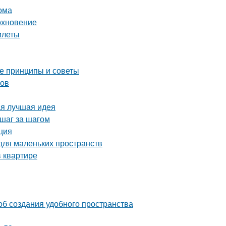
ома
охновение
илеты
ые принципы и советы
ков
ая лучшая идея
 шаг за шагом
ция
для маленьких пространств
 квартире
об создания удобного пространства