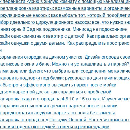
к перенести кухню в жилую комнату с помощью канализаци
репланировка квартиры: возможные варианты и ограничен
ркуляционные насосы: как выбрать тот, который подойдет 
бор идеального циркуляционного насоса: все, что нужно зн
ниатюрный Сад на подоконнике. Минисад на подоконнике
зайн однокомнатных квартир с детской. Как правильно орга
зайн однушки с двумя детьми. Как распределить пространс
и
ормления огорода на дачном участке. Дизайн огорода свои
астиковые окна в бане. Можно ли устанавливать в парной?
лма шов или фуген: что выбрать для соединения металличе
тановить подпорки под балки: руководство для начинающих
к быстро и эффективно высушить паркет после мойки
дъем паркетной доски: как справиться с проблемой
анировка сада и огорода на 4,6,10 и 15 сотках. Изучение м
к правильно выполнить ремонт паркета после заливки
к предотвратить вздутие паркета от воды без замены
анировка огорода под Посадку Овощей. Растения-компань
ешняя отделка коттеджей: советы и рекомендации