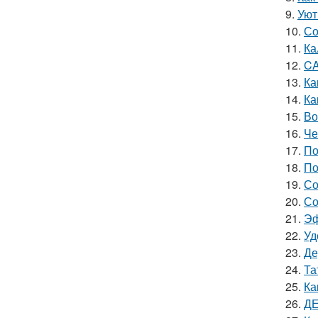
9.
Уют
10.
Со
11.
Ка
12.
CA
13.
Ка
14.
Ка
15.
Во
16.
Че
17.
По
18.
По
19.
Со
20.
Со
21.
Эф
22.
Уд
23.
Де
24.
Та
25.
Ка
26.
ДЕ