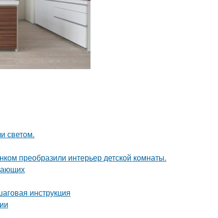
и светом.
унком преобразили интерьер детской комнаты.
инающих
шаговая инструкция
сии