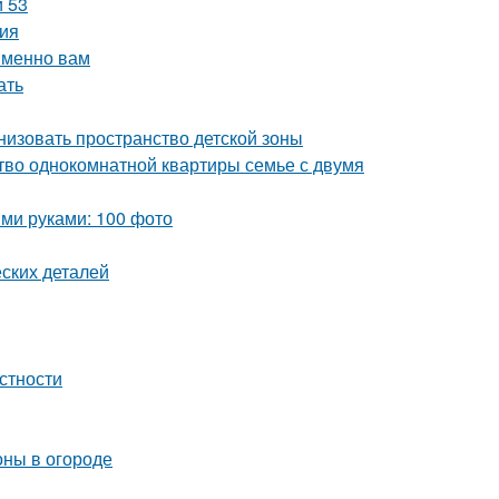
и 53
ия
именно вам
ать
низовать пространство детской зоны
тво однокомнатной квартиры семье с двумя
ми руками: 100 фото
ских деталей
естности
оны в огороде