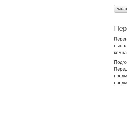
читат
Пере
Перен
выпол
комна
Подго
Перед
предм
предм