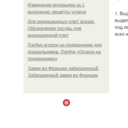
Изменение интерьера за 1
выходные: рецепты успеха
1. Вы
выдел
Для индукционных плит значок.
под л
Обозначение посуды для
всех 
индукционной плит
Лэпбук огород на подоконнике для
дошкольников. Лэпбук «Огород на
подоконнике»
Замок во Франции заброшенный.
Заброшенный замок во Франции