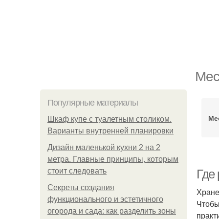
Мес
Популярные материалы
Ме
Шкаф купе с туалетным столиком.
Варианты внутренней планировки
Дизайн маленькой кухни 2 на 2
метра. Главные принципы, которым
стоит следовать
Где
Секреты создания
Хране
функционального и эстетичного
Чтобы
огорода и сада: как разделить зоны
практ