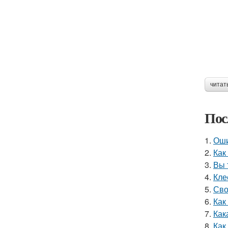
читат
Пос
1.
Оши
2.
Как
3.
Вы 
4.
Кле
5.
Сво
6.
Как
7.
Как
8.
Как