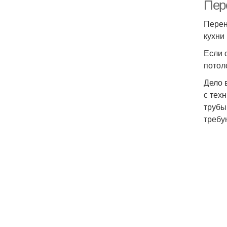
Пер
Перен
кухни
Если 
потол
Дело 
с тех
трубы
требу