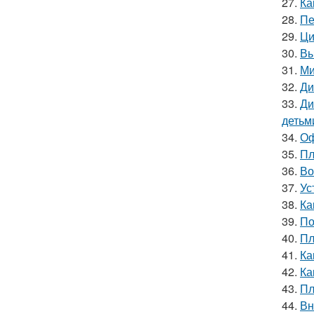
27.
Ка
28.
Пе
29.
Ци
30.
Вы
31.
Ми
32.
Ди
33.
Ди
детьм
34.
Оф
35.
Пл
36.
Во
37.
Ус
38.
Ка
39.
По
40.
Пл
41.
Ка
42.
Ка
43.
Пл
44.
Вн