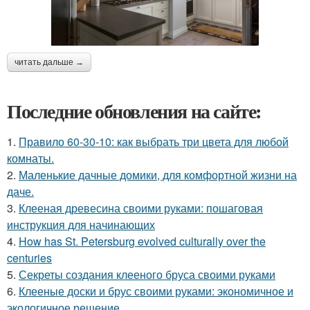
читать дальше →
Последние обновления на сайте:
1.
Правило 60-30-10: как выбрать три цвета для любой
комнаты.
2.
Маленькие дачные домики, для комфортной жизни на
даче.
3.
Клееная древесина своими руками: пошаговая
инструкция для начинающих
4.
How has St. Petersburg evolved culturally over the
centuries
5.
Секреты создания клееного бруса своими руками
6.
Клееные доски и брус своими руками: экономичное и
экологичное решение