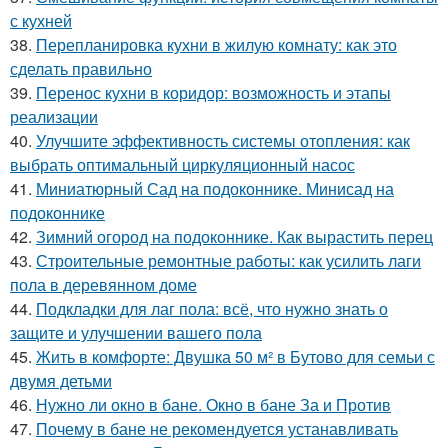
с кухней
38.
Перепланировка кухни в жилую комнату: как это
сделать правильно
39.
Перенос кухни в коридор: возможность и этапы
реализации
40.
Улучшите эффективность системы отопления: как
выбрать оптимальный циркуляционный насос
41.
Миниатюрный Сад на подоконнике. Минисад на
подоконнике
42.
Зимний огород на подоконнике. Как вырастить перец
43.
Строительные ремонтные работы: как усилить лаги
пола в деревянном доме
44.
Подкладки для лаг пола: всё, что нужно знать о
защите и улучшении вашего пола
45.
Жить в комфорте: Двушка 50 м² в Бутово для семьи с
двумя детьми
46.
Нужно ли окно в бане. Окно в бане За и Против
47.
Почему в бане не рекомендуется устанавливать