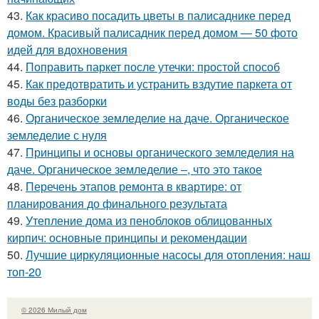
43.
Как красиво посадить цветы в палисаднике перед
домом. Красивый палисадник перед домом — 50 фото
идей для вдохновения
44.
Поправить паркет после утечки: простой способ
45.
Как предотвратить и устранить вздутие паркета от
воды без разборки
46.
Органическое земледелие на даче. Органическое
земледелие с нуля
47.
Принципы и основы органического земледелия на
даче. Органическое земледелие –, что это такое
48.
Перечень этапов ремонта в квартире: от
планирования до финального результата
49.
Утепление дома из пеноблоков облицованных
кирпич: основные принципы и рекомендации
50.
Лучшие циркуляционные насосы для отопления: наш
топ-20
© 2026 Милый дом