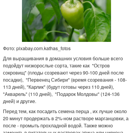
Фото: pixabay.com.kathas_fotos
Для выращивания в домашних условия больше всего
подойдут низкорослые сорта, такие как "Остров
сокровищ" (плоды созревают через 90-100 дней после
посадки), "Первенец Сибири" (время созревания - 108-
113 дней), "Карлик" (будут готовы через 110 дней),
"Акварель" (110 дней), "Подарок Молдовы" (124-136
дней) и другие.
Перед тем, как посадить семена перца , их лучше около
20 минут продержать в 2%-ном растворе марганцовки, а
после - промыть прохладной водой. Также можно
замочить в питательных растворах эпина или циркона