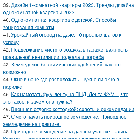
39.
Дизайн 1-комнатной квартиры 2023. Тренды дизайна
однокомнатной квартиры 2023
40.
Однокомнатная квартира с детской. Способы
зонирования комнаты
41.
Урожайный огород на даче: 10 простых шагов к
успеху
42.
Поддержание чистого воздуха в гараже: важность
правильной вентиляции подвала и погреба
43.
Земледелие без химических удобрений: как это
возможно
44.
Окно в бане где расположить. Нужно ли окно в
парилке
45.
Как намотать фум-ленту на ПНД. Лента ФУМ –, что
это такое, и зачем она нужна?
46.
Внешняя отделка коттеджей: советы и рекомендации
47.
С чего начать природное земледелие. Природное
земледелие на практике.
48.
Природное земледелие на дачном участке. Галина
Кизима — проводник в мир органического земледелия