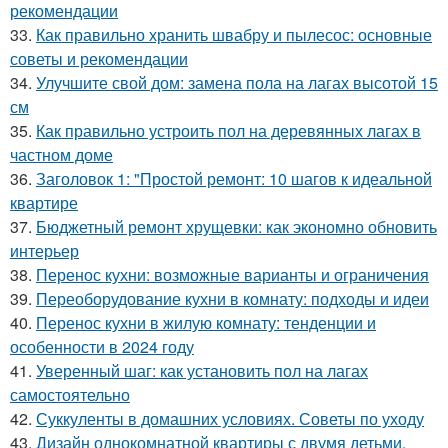
рекомендации
33.
Как правильно хранить швабру и пылесос: основные
советы и рекомендации
34.
Улучшите свой дом: замена пола на лагах высотой 15
см
35.
Как правильно устроить пол на деревянных лагах в
частном доме
36.
Заголовок 1: "Простой ремонт: 10 шагов к идеальной
квартире
37.
Бюджетный ремонт хрущевки: как экономно обновить
интерьер
38.
Перенос кухни: возможные варианты и ограничения
39.
Переоборудование кухни в комнату: подходы и идеи
40.
Перенос кухни в жилую комнату: тенденции и
особенности в 2024 году
41.
Уверенный шаг: как установить пол на лагах
самостоятельно
42.
Суккуленты в домашних условиях. Советы по уходу
43.
Дизайн однокомнатной квартиры с двумя детьми.