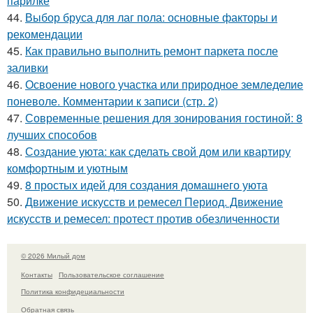
парилке
44.
Выбор бруса для лаг пола: основные факторы и
рекомендации
45.
Как правильно выполнить ремонт паркета после
заливки
46.
Освоение нового участка или природное земледелие
поневоле. Комментарии к записи (стр. 2)
47.
Современные решения для зонирования гостиной: 8
лучших способов
48.
Создание уюта: как сделать свой дом или квартиру
комфортным и уютным
49.
8 простых идей для создания домашнего уюта
50.
Движение искусств и ремесел Период. Движение
искусств и ремесел: протест против обезличенности
© 2026 Милый дом
Контакты
Пользовательское соглашение
Политика конфидециальности
Обратная связь