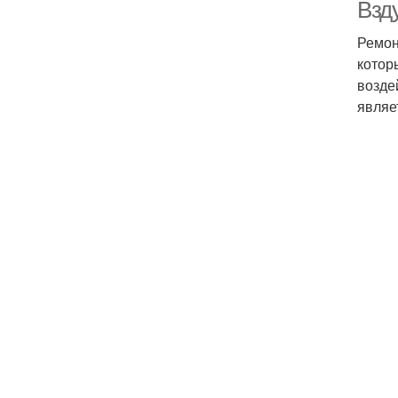
Взд
Ремон
котор
возде
являе