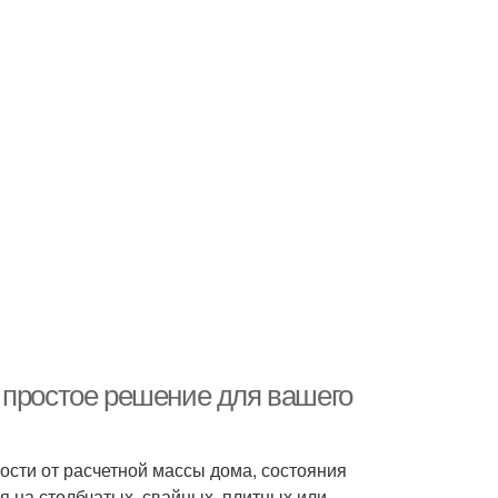
 простое решение для вашего
ости от расчетной массы дома, состояния
я на столбчатых, свайных, плитных или