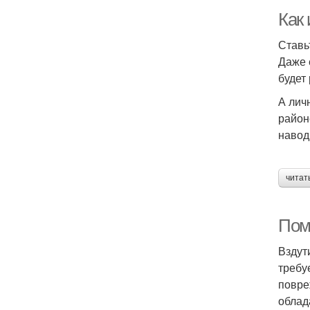
Как
Ставь
Даже 
будет
А лич
район
навод
читат
Помо
Вздут
требу
повре
облад