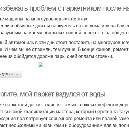
 избежать проблем с паркетником после н
те машины на многоуровневых стоянках
если в обычные дни вы паркуетесь возле дома или на близ
 разумным на время обильных ливней пересесть на общест
ный автомобиль в эти дни стоит поставить на многоуровнев
е. И чем выше от земли, тем лучше. В конце концов, ремон
нения обойдется дороже пары дней оплаты стоянки.
ь дальше →
гите, мой паркет вздулся от воды
ие паркетной доски – один из самых сложных дефектов дер
ет высокой квалификации мастера, который берется за таку
ждения пол потребует серьезного ремонта или полной зам
ают необходимыми навыками и оборудованием для выполн