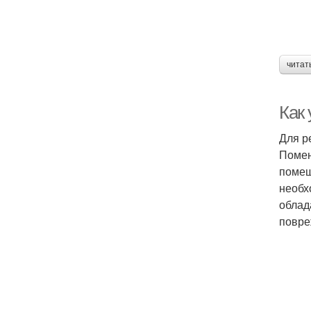
читат
Как
Для р
Помен
помещ
необх
облад
повре