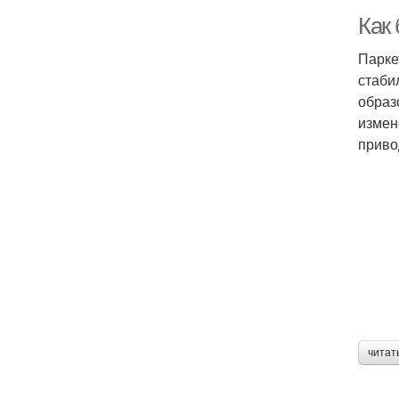
Как
Парке
стаби
образ
измен
приво
читат