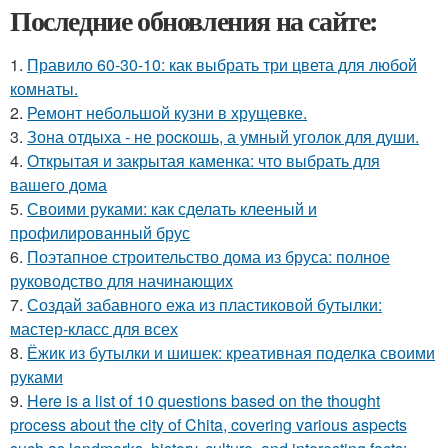
Последние обновления на сайте:
1.
Правило 60-30-10: как выбрать три цвета для любой
комнаты.
2.
Ремонт небольшой кузни в хрущевке.
3.
Зона отдыха - не роcкошь, а умный уголок для души.
4.
Открытая и закрытая каменка: что выбрать для
вашего дома
5.
Своими руками: как сделать клееный и
профилированный брус
6.
Поэтапное строительство дома из бруса: полное
руководство для начинающих
7.
Создай забавного ежа из пластиковой бутылки:
мастер-класс для всех
8.
Ёжик из бутылки и шишек: креативная поделка своими
руками
9.
Here is a list of 10 questions based on the thought
process about the city of Chita, covering various aspects