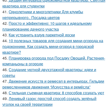
40.
Дизайн интерьера однокомнатной квартиры. Светлая
квартира для студентки
41.
Однолетники и многолетники Для клумбы
непрерывного.. Посадка цветов
42.
Просто и эффективно: 10 шагов к идеальному
планированию дачного участка
43.
Как устранить вздув паркетной доски
44.
10 полезных товаров для создания мини-огорода на
подоконнике. Как создать мини-огород в городской
квартире?
45.
Планировка огорода под Посадку Овощей. Растения-
компаньоны в огороде
46.
Создание уютной двухэтажной квартиры: идеи и
советы
47.
Движение искусств и ремесел в интерьерах. Гильдии
ремесленников движения “Искусства и ремёсла”
48.
Стильная съемная квартира: 8 способов создать уют
49.
Ленивый газон: простой способ создать зелёный
уголок на своей территории