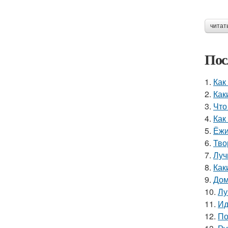
читат
Пос
1.
Как
2.
Как
3.
Что
4.
Как
5.
Ёжи
6.
Тво
7.
Луч
8.
Как
9.
Дом
10.
Лу
11.
Ид
12.
По