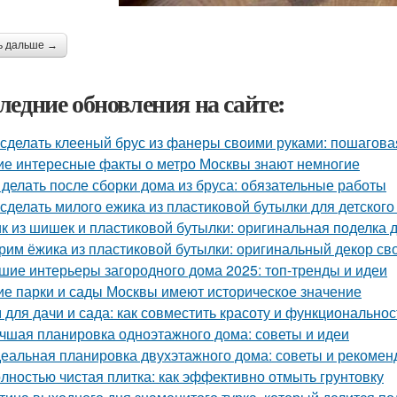
ь дальше →
ледние обновления на сайте:
 сделать клееный брус из фанеры своими руками: пошагова
ие интересные факты о метро Москвы знают немногие
 делать после сборки дома из бруса: обязательные работы
 сделать милого ежика из пластиковой бутылки для детского
к из шишек и пластиковой бутылки: оригинальная поделка 
рим ёжика из пластиковой бутылки: оригинальный декор св
шие интерьеры загородного дома 2025: топ-тренды и идеи
ие парки и сады Москвы имеют историческое значение
 для дачи и сада: как совместить красоту и функциональнос
чшая планировка одноэтажного дома: советы и идеи
еальная планировка двухэтажного дома: советы и рекомен
лностью чистая плитка: как эффективно отмыть грунтовку