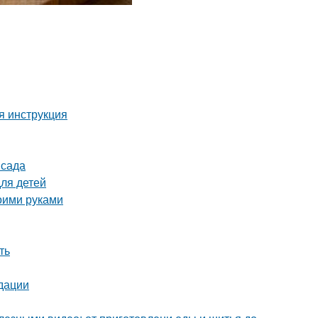
я инструкция
 сада
для детей
оими руками
ть
дации