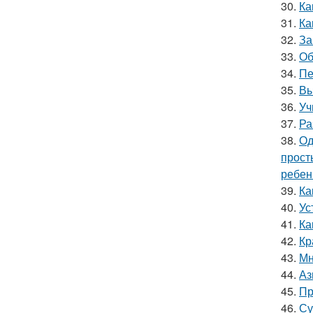
30.
Ка
31.
Ка
32.
За
33.
Об
34.
Пе
35.
Вы
36.
Уч
37.
Ра
38.
Од
прост
ребен
39.
Ка
40.
Ус
41.
Ка
42.
Кр
43.
Мн
44.
Аз
45.
Пр
46.
Су