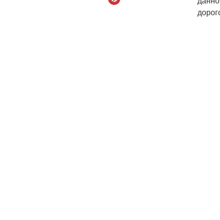
данно
дорог