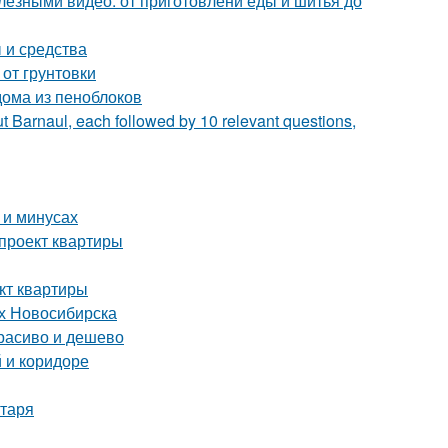
лезными видео: от приготовлени еды и шитья до
 и средства
 от грунтовки
ома из пеноблоков
t Barnaul, each followed by 10 relevant questions,
 и минусах
-проект квартиры
кт квартиры
ях Новосибирска
расиво и дешево
 и коридоре
нтаря