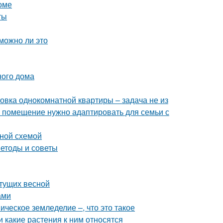
оме
ты
можно ли это
ного дома
овка однокомнатной квартиры – задача не из
е помещение нужно адаптировать для семьи с
ьной схемой
етоды и советы
етущих весной
ами
ческое земледелие –, что это такое
и какие растения к ним относятся