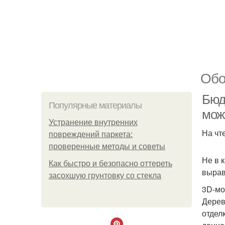
Обо
Бюд
Популярные материалы
мож
Устранение внутренних
На чт
повреждений паркета:
проверенные методы и советы
Не в 
Как быстро и безопасно оттереть
вырав
засохшую грунтовку со стекла
3D-мо
Дерев
отдел