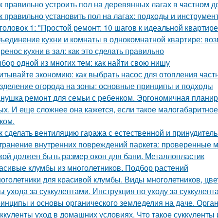
к правильно устроить пол на деревянных лагах в частном д
к правильно установить пол на лагах: подходы и инструмен
головок 1: "Простой ремонт: 10 шагов к идеальной квартире
ъединение кухни и комнаты в однокомнатной квартире: воз
ренос кухни в зал: как это сделать правильно
бор одной из многих тем: как найти свою нишу
итывайте экономию: как выбрать насос для отопления част
зделение огорода на зоны: основные принципы и подходы
нушка ремонт для семьи с ребенком. Эргономичная планир
ых. И еще сложнее она кажется, если такое малогабаритно
ком.
к сделать вентиляцию гаража с естественной и принудител
транение внутренних повреждений паркета: проверенные м
кой должен быть размер окон для бани. Металлопластик
асивые клумбы из многолетников. Подбор растений
оголетники для красивой клумбы. Виды многолетников, цв
ы ухода за суккулентами. Инструкция по уходу за суккулент
инципы и основы органического земледелия на даче. Органи
ккуленты уход в домашних условиях. Что такое суккуленты 