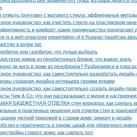
тина выходного дня знаменитого турка, который делится по
и.
к отмыть грунтовку с матового стекла: эффективные методы
лное руководство: как очистить стекло на пластиковом окне
фективность и комфорт: какие преимущества предлагают д
re is a well-organized presentation of 6 Russian headlines abou
d into a single list:
нобетон или газобетон: что лучше выбрать
достатки домов из пенобетонных блоков: что важно знать
едно ли жить в доме из пеноблоков? Разбираемся в плюсах
лное руководство: как самостоятельно разработать дизайн
новы создания дизайна интерьера своими руками
лное руководство: как самостоятельно создать дизайн-прое
ксты Чиж & Co: что они рассказывают о жизни и настроени
МАЯ БЮДЖЕТНАЯ ОТДЕЛКА стен коридора: как сделать к
ильные и практичные решения для отделок стен в прихожей
здание уютной прихожей в старом доме: ремонт и дизайн
обство и практичность в одном: шкаф для уборочного инве
рестройка старого дома: как сделать пол