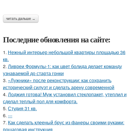
читать дальше →
Последние обновления на сайте:
1.
Нежный интерьер небольшой квартиры площадью 36
кв.
2.
Ливреи Формулы-1: как цвет болида делает команду
узнаваемой до старта гонки
3.
«Лужники» после реконструкции: как сохранить
исторический силуэт и сделать арену современной
4.
Лоджия готова! Муж установил стеклопакет, утеплил и
сделал теплый пол для комфорта.
5.
Студия 31 кв.
6.
---
7.
Как сделать клееный брус из фанеры своими руками:
пошаговая инструкция