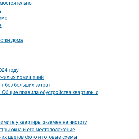
амостоятельно
ь
оме
в
истки дома
024 году
е жилых помещений
т без больших затрат
е. Общие правила обустройства квартиры с
имите у квартиры экзамен на чистоту
етры окна и его местоположение
них цветов фото и готовые схемы