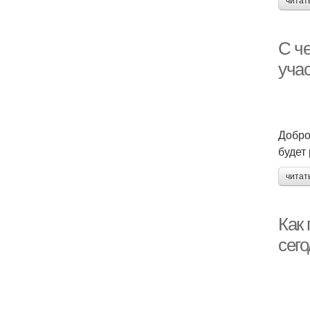
читат
С че
учас
Добро
будет 
читат
Как 
сег