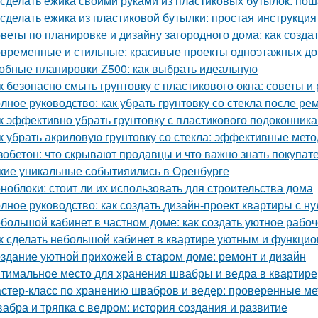
 сделать ежика своими руками из пластиковых бутылок: по
 сделать ежика из пластиковой бутылки: простая инструкция
веты по планировке и дизайну загородного дома: как созд
временные и стильные: красивые проекты одноэтажных д
обные планировки Z500: как выбрать идеальную
к безопасно смыть грунтовку с пластикового окна: советы 
лное руководство: как убрать грунтовку со стекла после ре
к эффективно убрать грунтовку с пластикового подоконник
к убрать акриловую грунтовку со стекла: эффективные мет
зобетон: что скрывают продавцы и что важно знать покупат
кие уникальные событияились в Оренбурге
ноблоки: стоит ли их использовать для строительства дома
лное руководство: как создать дизайн-проект квартиры с ну
большой кабинет в частном доме: как создать уютное рабо
к сделать небольшой кабинет в квартире уютным и функци
здание уютной прихожей в старом доме: ремонт и дизайн
тимальное место для хранения швабры и ведра в квартире
стер-класс по хранению швабров и ведер: проверенные м
абра и тряпка с ведром: история создания и развитие