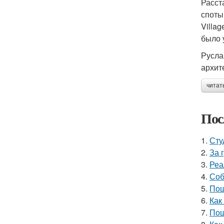
Расст
споты
Villa
было 
Русла
архит
читат
Пос
1.
Сту
2.
За 
3.
Реа
4.
Соб
5.
Пош
6.
Как
7.
Пош