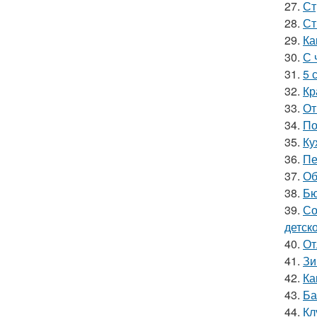
27.
Ст
28.
Ст
29.
Ка
30.
С 
31.
5 
32.
Кр
33.
От
34.
По
35.
Ку
36.
Пе
37.
Об
38.
Бю
39.
Со
детск
40.
От
41.
Зи
42.
Ка
43.
Ба
44.
Кл