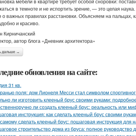
ановка мебели в квартире требует особой сноровки: постави
каться в темноте и не испортить зрение, — это целая наука
ge о важных правилах расстановки. Объясняем на пальцах, к
удобно и красиво.
н Кирничанский
ектор, автор блога «Дневник архитектора»
ь дальше →
ледние обновления на сайте:
дия 31 кв.
гранью поля: дом Лионеля Месси стал символом спортивног
льно ли изготовить клееный брус своими руками: подробно
ственноручно ли создать клееный брус: реальность или ми
аговая инструкция: как сделать клееный брус своими рука
 самому сделать клееный брус: пошаговая инструкция для
аговое строительство дома из бруса: полное руководство