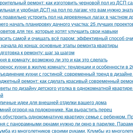
роительный ремонт: как изготовить черновой пол из ДСП с
ильная и удобная ДСП на пол по лагам: что вам нужно знат
к правильно устроить пол на деревянных лагах в частном д
чего начать планировку дачного участка: 25 лучших проекто
советов для тех, которые хотят улучшить свои навыки
асить самой и очищать всё паром: эффективный способ оч
 начала до конца: основные этапы ремонта квартиры
дготовка к ремонту: шаг за шагом
хня в комнату: возможно ли это и как это сделать
ренос кухни в жилую комнату: тенденции и особенности в 2
ъединение кухни с гостиной: современный тренд в дизайн
джетный ремонт: как сделать красивый современный ремон
веты по дизайну детского уголка в однокомнатной квартир
ой
личные идеи для внешней отделки вашего дома
мний огород на подоконнике. Как вырастить перец
к обустроить однокомнатную квартиру семье с ребенком. Пр
ня с панорамными окнами нужно ли окно в парилке. Парам
умба из многолетников своими руками. Клумбы из многолет