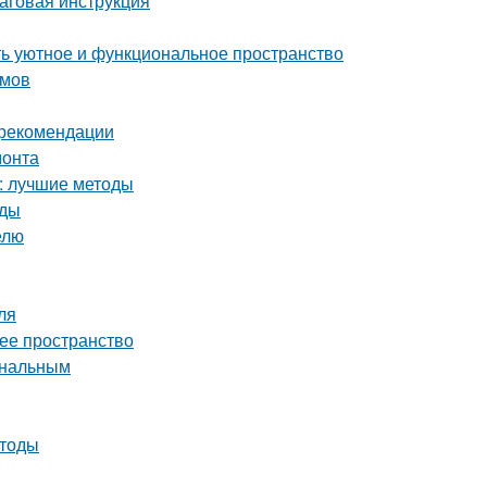
шаговая инструкция
ать уютное и функциональное пространство
омов
и рекомендации
монта
а: лучшие методы
оды
елю
ля
чее пространство
ональным
етоды