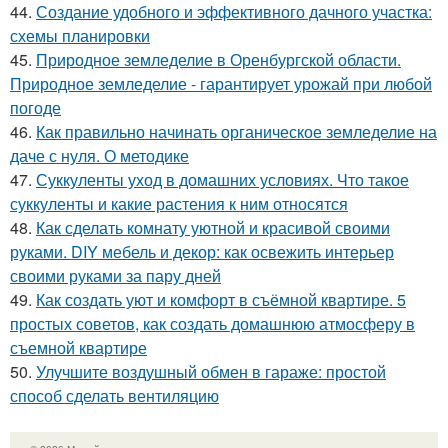
44.
Создание удобного и эффективного дачного участка:
схемы планировки
45.
Природное земледелие в Оренбургской области.
Природное земледелие - гарантирует урожай при любой
погоде
46.
Как правильно начинать органическое земледелие на
даче с нуля. О методике
47.
Суккуленты уход в домашних условиях. Что такое
суккуленты и какие растения к ним относятся
48.
Как сделать комнату уютной и красивой своими
руками. DIY мебель и декор: как освежить интерьер
своими руками за пару дней
49.
Как создать уют и комфорт в съёмной квартире. 5
простых советов, как создать домашнюю атмосферу в
съемной квартире
50.
Улучшите воздушный обмен в гараже: простой
способ сделать вентиляцию