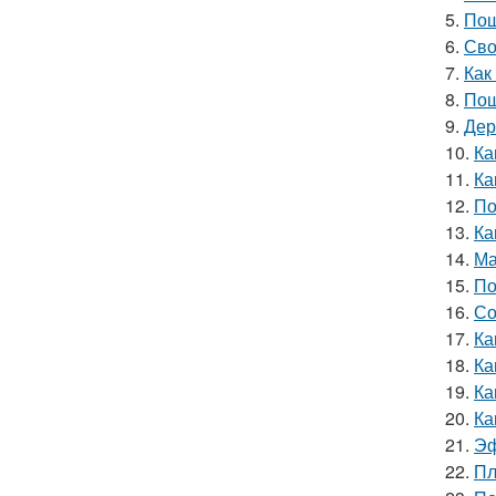
5.
Пош
6.
Сво
7.
Как
8.
Пош
9.
Дер
10.
Ка
11.
Ка
12.
По
13.
Ка
14.
Ма
15.
По
16.
Со
17.
Ка
18.
Ка
19.
Ка
20.
Ка
21.
Эф
22.
Пл