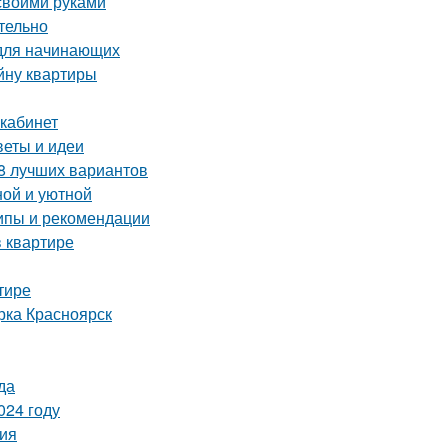
 своими руками
тельно
 для начинающих
йну квартиры
 кабинет
веты и идеи
 8 лучших вариантов
ной и уютной
ипы и рекомендации
 квартире
тире
рка Красноярск
да
024 году
ия