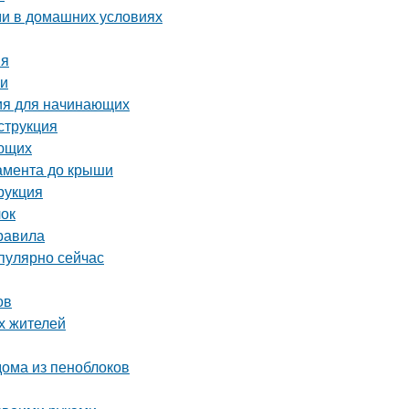
ми в домашних условиях
ия
ми
ия для начинающих
струкция
ающих
дамента до крыши
рукция
лок
равила
пулярно сейчас
ов
х жителей
ома из пеноблоков