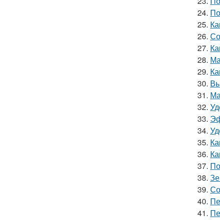
23.
По
24.
По
25.
Ка
26.
Со
27.
Ка
28.
Ма
29.
Ка
30.
Вы
31.
Ма
32.
Уд
33.
Эф
34.
Уд
35.
Ка
36.
Ка
37.
По
38.
Зе
39.
Со
40.
Пе
41.
Пе