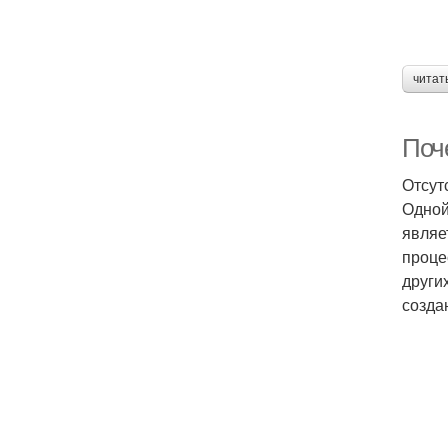
читат
Поч
Отсут
Одной
являе
проце
други
созда