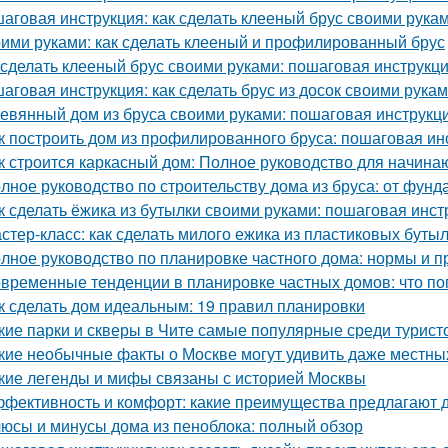
аговая инструкция: как сделать клееный брус своими рука
ими руками: как сделать клееный и профилированный брус
 сделать клееный брус своими руками: пошаговая инструкц
аговая инструкция: как сделать брус из досок своими рука
евянный дом из бруса своими руками: пошаговая инструкц
к построить дом из профилированного бруса: пошаговая ин
к строится каркасный дом: Полное руководство для начин
лное руководство по строительству дома из бруса: от фун
к сделать ёжика из бутылки своими руками: пошаговая инст
стер-класс: как сделать милого ежика из пластиковых буты
лное руководство по планировке частного дома: нормы и п
временные тенденции в планировке частных домов: что по
к сделать дом идеальным: 19 правил планировки
кие парки и скверы в Чите самые популярные среди турист
кие необычные факты о Москве могут удивить даже местны
кие легенды и мифы связаны с историей Москвы
фективность и комфорт: какие преимущества предлагают д
юсы и минусы дома из пеноблока: полный обзор