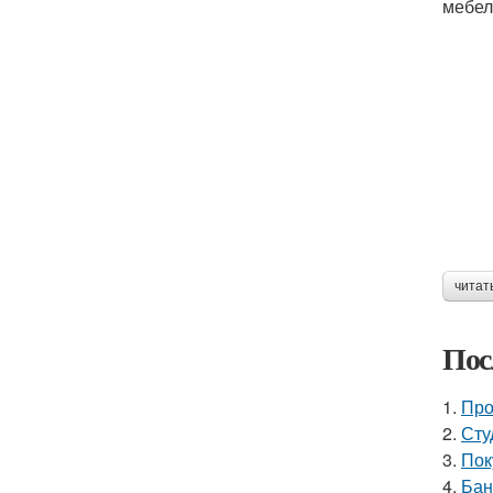
мебел
читат
Пос
1.
Про
2.
Сту
3.
Пок
4.
Бан