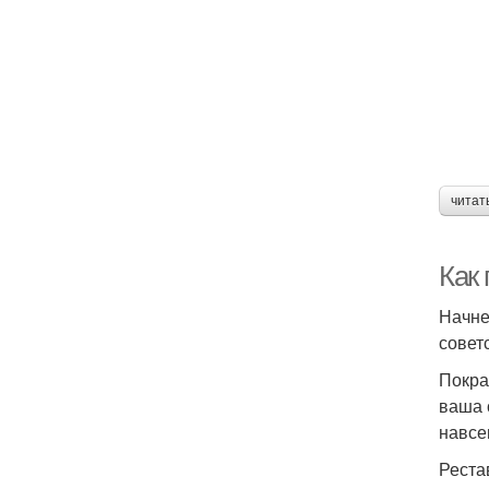
читат
Как
Начне
совет
Покра
ваша 
навсе
Реста