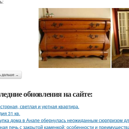
ь:
ь дальше →
ледние обновления на сайте:
сторная, светлая и уютная квартира.
дия 31 кв.
упка дома в Анапе обернулась неожиданным сюрпризом дл
ная печь с закрытой каменкой: особенности и преимуществ