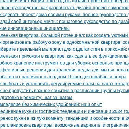
шаговая инструкция: как создать дизайн-проект интерьера
лное руководство: как разработать дизайн-проект самостоя
к сделать проект дома своими руками: полное руководство
здай свой интерьер мечты: пошаговое руководство по диза
кие инновационные инициативы
ленькая квартира, большой потенциал: как создать уютный
к организовать рабочую зону в однокомнатной квартире: со
берите идеальный материал для отделки стен в прихожей:
ленькая прихожая в квартире: как сделать ее функциональ
обное хранение инструментов для уборки: основные принц
фективные решения для хранения ведра для мытья пола в
обство и практичность в одном: Шкаф для швабры и ведра
к выбрать и установить регулируемые полы на лагах в квар
к не пропустить важное событие в расписании группы Буты
дготовка к ремонту: шаг за шагом
мледелие без химических удобрений: наш опыт
единение кухни и гостиной: тенденции и инновации 2024 го
ренос кухни в жилую комнату: тенденции и особенности в 2
репланировка квартиры: возможные варианты и ограничен