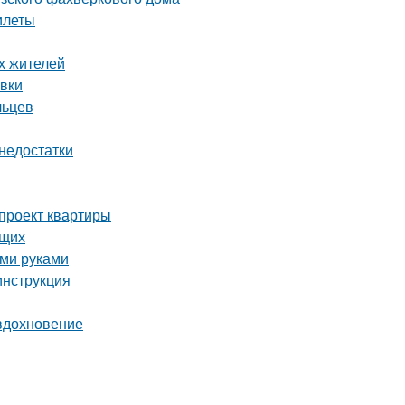
илеты
х жителей
овки
льцев
 недостатки
-проект квартиры
ющих
ими руками
инструкция
 вдохновение