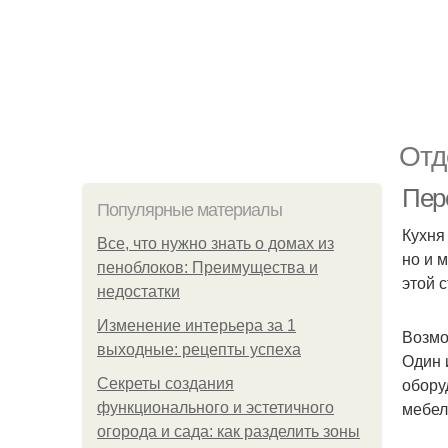
Отд
Пер
Популярные материалы
Кухня
Все, что нужно знать о домах из
но и 
пеноблоков: Преимущества и
этой 
недостатки
Изменение интерьера за 1
Возмо
выходные: рецепты успеха
Один 
обору
Секреты создания
мебел
функционального и эстетичного
огорода и сада: как разделить зоны