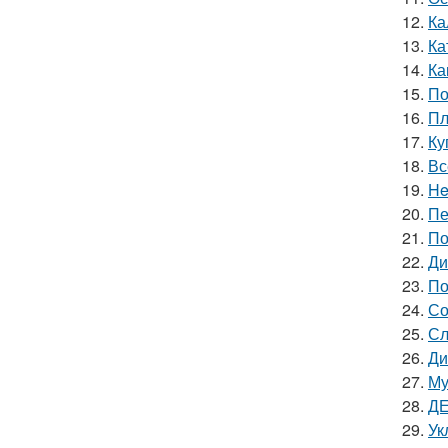
12.
Ка
13.
Ка
14.
Ка
15.
По
16.
Пл
17.
Ку
18.
Вс
19.
He
20.
Пе
21.
По
22.
Ди
23.
По
24.
Со
25.
Сл
26.
Ди
27.
Му
28.
ДЕ
29.
Ук