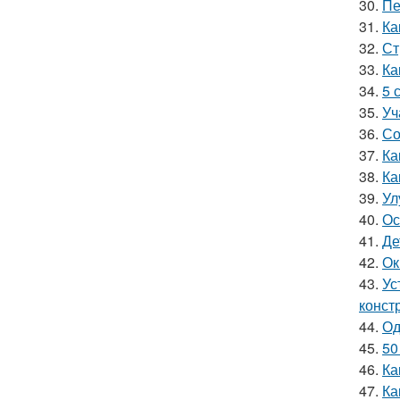
30.
Пе
31.
Ка
32.
Ст
33.
Ка
34.
5 
35.
Уч
36.
Со
37.
Ка
38.
Ка
39.
Ул
40.
Ос
41.
Де
42.
Ок
43.
Ус
конст
44.
Од
45.
50
46.
Ка
47.
Ка