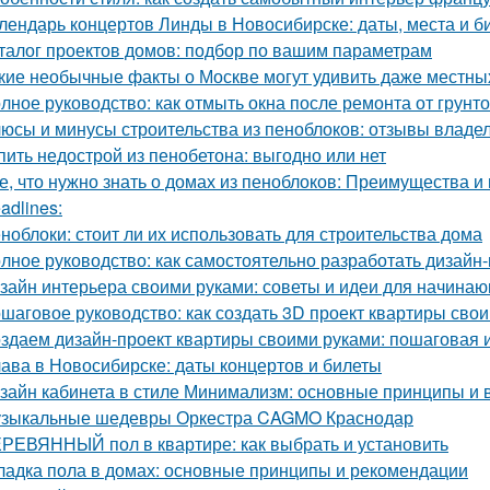
лендарь концертов Линды в Новосибирске: даты, места и б
талог проектов домов: подбор по вашим параметрам
кие необычные факты о Москве могут удивить даже местны
лное руководство: как отмыть окна после ремонта от грунт
юсы и минусы строительства из пеноблоков: отзывы владе
пить недострой из пенобетона: выгодно или нет
е, что нужно знать о домах из пеноблоков: Преимущества и
adlines:
ноблоки: стоит ли их использовать для строительства дома
лное руководство: как самостоятельно разработать дизайн
зайн интерьера своими руками: советы и идеи для начина
шаговое руководство: как создать 3D проект квартиры сво
здаем дизайн-проект квартиры своими руками: пошаговая 
ава в Новосибирске: даты концертов и билеты
зайн кабинета в стиле Минимализм: основные принципы и
зыкальные шедевры Оркестра CAGMO Краснодар
РЕВЯННЫЙ пол в квартире: как выбрать и установить
ладка пола в домах: основные принципы и рекомендации