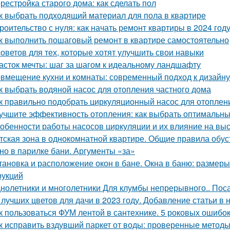
рестройка старого дома: как сделать пол
к выбрать подходящий материал для пола в квартире
роительство с нуля: как начать ремонт квартиры в 2024 год
к выполнить пошаговый ремонт в квартире самостоятельно
советов для тех, которые хотят улучшить свои навыки
асток мечты: шаг за шагом к идеальному ландшафту
вмещение кухни и комнаты: современный подход к дизайну
к выбрать водяной насос для отопления частного дома
к правильно подобрать циркуляционный насос для отоплен
учшите эффективность отопления: как выбрать оптимальн
обенности работы насосов циркуляции и их влияние на вы
тская зона в однокомнатной квартире. Общие правила обус
но в парилке бани. Аргументы «за»
тановка и расположение окон в бане. Окна в баню: размеры
рукций
нолетники и многолетники Для клумбы непрерывного.. Пос
 лучших цветов для дачи в 2023 году. Добавление статьи в
к пользоваться ФУМ лентой в сантехнике. 5 роковых ошибо
к исправить вздувший паркет от воды: проверенные метод