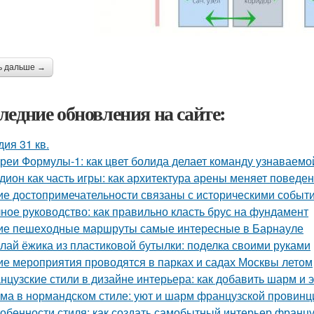
ь дальше →
ледние обновления на сайте:
дия 31 кв.
реи Формулы-1: как цвет болида делает команду узнаваемой
дион как часть игры: как архитектура арены меняет поведе
ие достопримечательности связаны с историческими событ
ное руководство: как правильно класть брус на фундамент
ие пешеходные маршруты самые интересные в Барнауле
лай ёжика из пластиковой бутылки: поделка своими руками
ие мероприятия проводятся в парках и садах Москвы летом
нцузские стили в дизайне интерьера: как добавить шарм и 
ма в нормандском стиле: уют и шарм французской провинц
обенности стиля: как создать самобытный интерьер франц