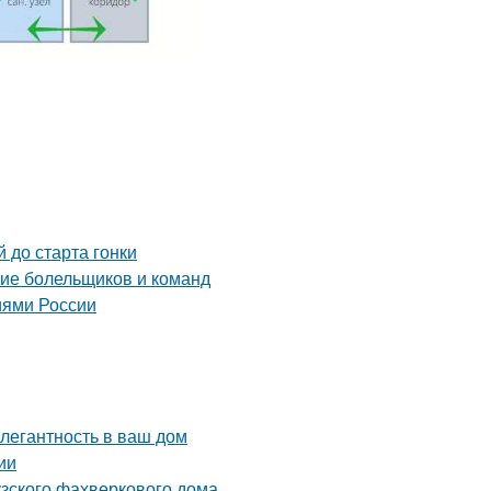
 до старта гонки
ние болельщиков и команд
иями России
элегантность в ваш дом
ии
узского фахверкового дома