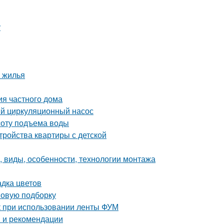
у
 жилья
ия частного дома
ый циркуляционный насос
соту подъема воды
тройства квартиры с детской
, виды, особенности, технологии монтажа
адка цветов
 новую подборку
к при использовании ленты ФУМ
ы и рекомендации