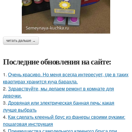
читать дальше →
Последние обновления на сайте:
1.
Очень красиво. Но меня всегда интересует, где в таких
квартирах хранится куча барахла.
2.
Здравствуйте, мы делаем ремонт в комнате для
девочки.
3.
Дровяная или электрическая банная печь: какая
лучше выбрать
4.
Как сделать клееный брус из фанеры своими руками:
пошаговая инструкция
5.
Преимущества самодельного клееного бруса при