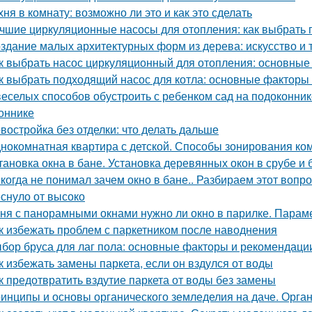
хня в комнату: возможно ли это и как это сделать
чшие циркуляционные насосы для отопления: как выбрать 
здание малых архитектурных форм из дерева: искусство и 
к выбрать насос циркуляционный для отопления: основные
к выбрать подходящий насос для котла: основные факторы
веселых способов обустроить с ребенком сад на подоконник
оннике
востройка без отделки: что делать дальше
нокомнатная квартира с детской. Способы зонирования ко
тановка окна в бане. Установка деревянных окон в срубе и 
когда не понимал зачем окно в бане.. Разбираем этот вопрос
еснуло от высоко
ня с панорамными окнами нужно ли окно в парилке. Парам
к избежать проблем с паркетником после наводнения
бор бруса для лаг пола: основные факторы и рекомендаци
к избежать замены паркета, если он вздулся от воды
к предотвратить вздутие паркета от воды без замены
инципы и основы органического земледелия на даче. Органи