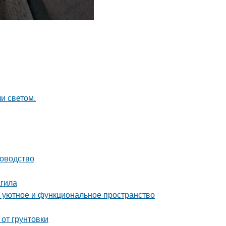
и светом.
ководство
гила
ь уютное и функциональное пространство
 от грунтовки