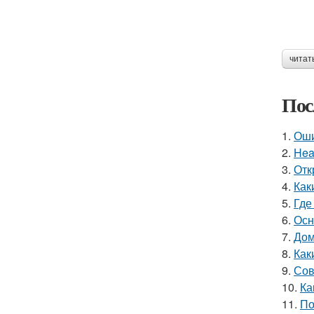
читат
Пос
1.
Оши
2.
Hea
3.
Отк
4.
Как
5.
Где
6.
Осн
7.
Дом
8.
Как
9.
Сов
10.
Ка
11.
По