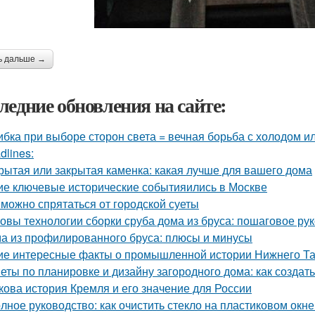
ь дальше →
ледние обновления на сайте:
бка при выборе сторон света = вечная борьба с холодом ил
dlines:
рытая или закрытая каменка: какая лучше для вашего дома
ие ключевые исторические событияились в Москве
 можно спрятаться от городской суеты
овы технологии сборки сруба дома из бруса: пошаговое ру
а из профилированного бруса: плюсы и минусы
ие интересные факты о промышленной истории Нижнего Та
еты по планировке и дизайну загородного дома: как создат
кова история Кремля и его значение для России
лное руководство: как очистить стекло на пластиковом окне