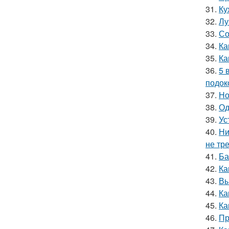
31.
Ку
32.
Лу
33.
Со
34.
Ка
35.
Ка
36.
5 
подок
37.
Но
38.
Од
39.
Ус
40.
Ни
не тр
41.
Ба
42.
Ка
43.
Вы
44.
Ка
45.
Ка
46.
Пр