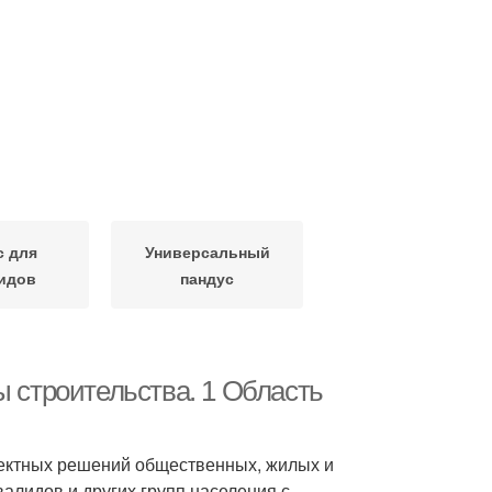
с для
Универсальный
идов
пандус
ы строительства. 1 Область
оектных решений общественных, жилых и
алидов и других групп населения с