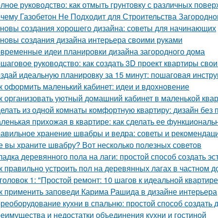
лное руководство: как отмыть грунтовку с различных повер
чему Газобетон Не Подходит для Строительства Загородно
новы создания хорошего дизайна: советы для начинающих
новы создания дизайна интерьера своими руками
временные идеи планировки дизайна загородного дома
шаговое руководство: как создать 3D проект квартиры сво
здай идеальную планировку за 15 минут: пошаговая инстру
к оформить маленький кабинет: идеи и вдохновение
к организовать уютный домашний кабинет в маленькой ква
елать из одной комнаты комфортную квартиру: дизайн без
ленькая прихожая в квартире: как сделать ее функциональ
авильное хранение швабры и ведра: советы и рекомендац
е вы храните швабру? Вот несколько полезных советов
ладка деревянного пола на лаги: простой способ создать э
к правильно устроить пол на деревянных лагах в частном д
головок 1: "Простой ремонт: 10 шагов к идеальной квартире
к применить заповеди Карима Рашида в дизайне интерьера
реоборудование кухни в спальню: простой способ создать 
еимущества и недостатки объединения кухни и гостиной