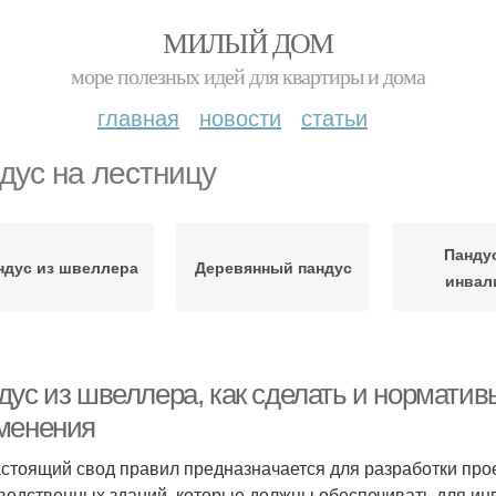
МИЛЫЙ ДОМ
море полезных идей для квартиры и дома
главная
новости
статьи
дус на лестницу
Панду
ндус из швеллера
Деревянный пандус
инвал
дус из швеллера, как сделать и норматив
менения
астоящий свод правил предназначается для разработки пр
водственных зданий, которые должны обеспечивать для инв