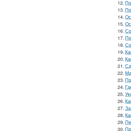
12.
По
13.
По
14.
Ос
15.
Ос
16.
Со
17.
По
18.
Со
19.
Ка
20.
Ка
21.
Сд
22.
Ма
23.
Пр
24.
Гд
25.
Ук
26.
Ка
27.
За
28.
Ка
29.
Пе
30.
Пр