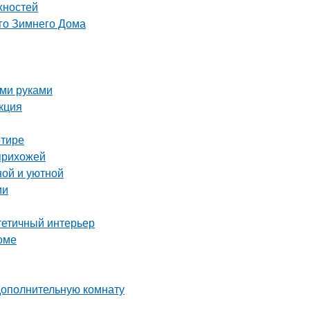
хностей
го Зимнего Дома
ими руками
кция
ртире
 прихожей
ной и уютной
ии
стетичный интерьер
оме
дополнительную комнату