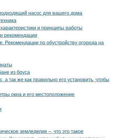
подходящий насос для вашего дома
техника
 характеристики и принципы работы
 и рекомендации
е. Рекомендации по обустройству огорода на
мнаты
бане из бруса
, а так же как правильно его установить, чтобы
етры окна и его местоположение
и
ческое земледелие –, что это такое