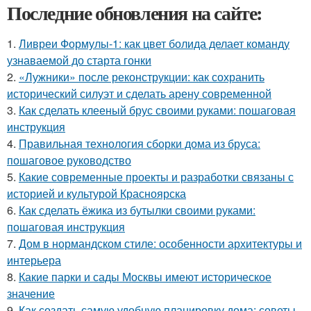
Последние обновления на сайте:
1.
Ливреи Формулы-1: как цвет болида делает команду
узнаваемой до старта гонки
2.
«Лужники» после реконструкции: как сохранить
исторический силуэт и сделать арену современной
3.
Как сделать клееный брус своими руками: пошаговая
инструкция
4.
Правильная технология сборки дома из бруса:
пошаговое руководство
5.
Какие современные проекты и разработки связаны с
историей и культурой Красноярска
6.
Как сделать ёжика из бутылки своими руками:
пошаговая инструкция
7.
Дом в нормандском стиле: особенности архитектуры и
интерьера
8.
Какие парки и сады Москвы имеют историческое
значение
9.
Как создать самую удобную планировку дома: советы