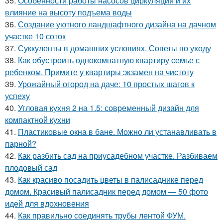
35.
Особенности работы насосов циркуляции и их
влияние на высоту подъема воды
36.
Создание уютного ландшафтного дизайна на дачном
участке 10 соток
37.
Суккуленты в домашних условиях. Советы по уходу
38.
Как обустроить однокомнатную квартиру семье с
ребенком. Примите у квартиры экзамен на чистоту
39.
Урожайный огород на даче: 10 простых шагов к
успеху
40.
Угловая кухня 2 на 1.5: современный дизайн для
компактной кухни
41.
Пластиковые окна в бане. Можно ли устанавливать в
парной?
42.
Как разбить сад на приусадебном участке. Разбиваем
плодовый сад
43.
Как красиво посадить цветы в палисаднике перед
домом. Красивый палисадник перед домом — 50 фото
идей для вдохновения
44.
Как правильно соединять трубы лентой ФУМ.