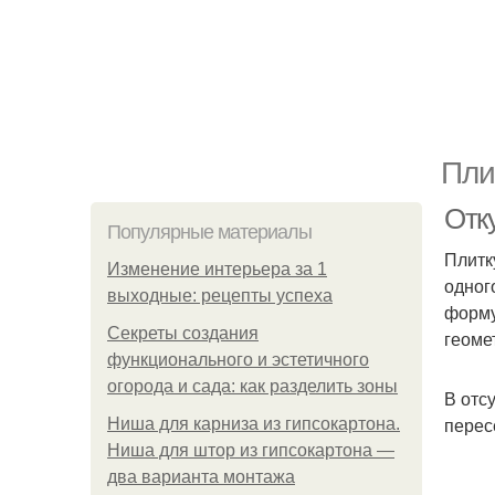
Пли
Отку
Популярные материалы
Плитк
Изменение интерьера за 1
одног
выходные: рецепты успеха
форму
Секреты создания
геоме
функционального и эстетичного
огорода и сада: как разделить зоны
В отсу
перес
Ниша для карниза из гипсокартона.
Ниша для штор из гипсокартона —
два варианта монтажа