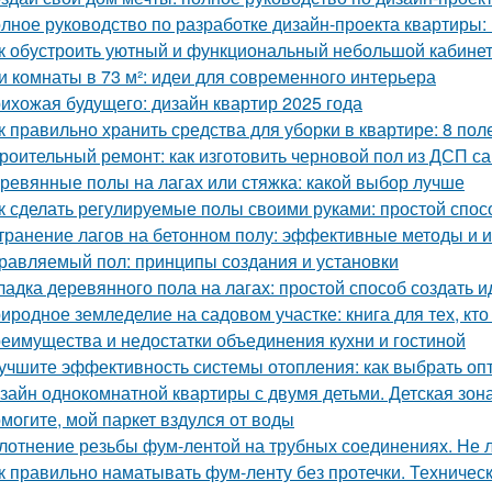
лное руководство по разработке дизайн-проекта квартиры:
к обустроить уютный и функциональный небольшой кабине
и комнаты в 73 м²: идеи для современного интерьера
ихожая будущего: дизайн квартир 2025 года
к правильно хранить средства для уборки в квартире: 8 пол
роительный ремонт: как изготовить черновой пол из ДСП с
ревянные полы на лагах или стяжка: какой выбор лучше
к сделать регулируемые полы своими руками: простой спос
транение лагов на бетонном полу: эффективные методы и 
равляемый пол: принципы создания и установки
ладка деревянного пола на лагах: простой способ создать 
иродное земледелие на садовом участке: книга для тех, кто
еимущества и недостатки объединения кухни и гостиной
учшите эффективность системы отопления: как выбрать о
зайн однокомнатной квартиры с двумя детьми. Детская зон
могите, мой паркет вздулся от воды
лотнение резьбы фум-лентой на трубных соединениях. Не 
к правильно наматывать фум-ленту без протечки. Техничес