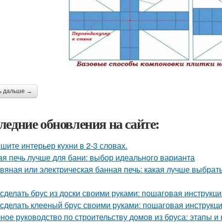
ь дальше →
ледние обновления на сайте:
шите интерьер кухни в 2-3 словах.
ая печь лучше для бани: выбор идеального варианта
вяная или электрическая банная печь: какая лучше выбрат
 сделать брус из доски своими руками: пошаговая инструкц
 сделать клееный брус своими руками: пошаговая инструкц
ное руководство по строительству домов из бруса: этапы и