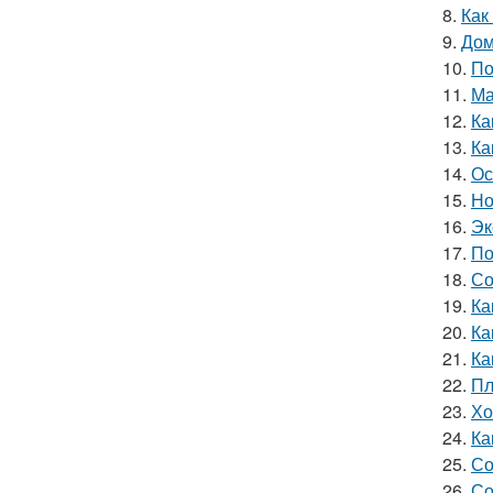
8.
Как
9.
Дом
10.
По
11.
Ма
12.
Ка
13.
Ка
14.
Ос
15.
Но
16.
Эк
17.
По
18.
Со
19.
Ка
20.
Ка
21.
Ка
22.
Пл
23.
Хо
24.
Ка
25.
Со
26.
Со