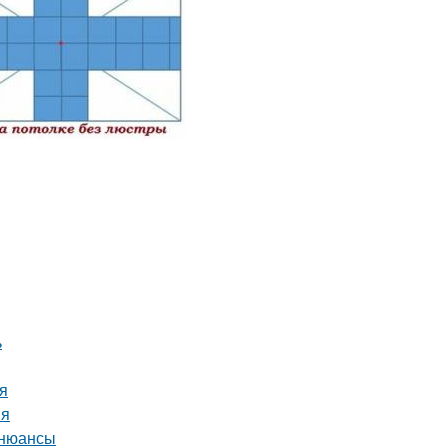
ь
ия
ия
 нюансы