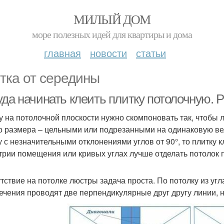
МИЛЫЙ ДОМ
море полезных идей для квартиры и дома
главная
новости
статьи
тка от середины
да начинать клеить плитку потолочную. 
у на потолочной плоскости нужно скомпоновать так, чтобы
о размера – цельными или подрезанными на одинаковую в
 с незначительными отклонениями углов от 90°, то плитку 
трии помещения или кривых углах лучше отделать потолок п
тствие на потолке люстры задача проста. По потолку из угла
ечения проводят две перпендикулярные друг другу линии, 