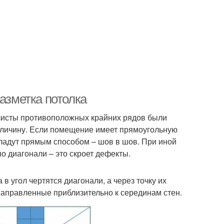
Разметка потолка
 листы противоположных крайних рядов были
еличину. Если помещение имеет прямоугольную
кладут прямым способом – шов в шов. При иной
о диагонали – это скроет дефекты.
 в угол чертятся диагонали, а через точку их
направленные приблизительно к серединам стен.