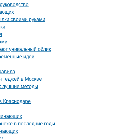
 руководство
нающих
тылки своими руками
лки
я
ами
ают уникальный облик
временные идеи
равила
оттеджей в Москве
а: лучшие методы
в Краснодаре
ачинающих
онеже в последние годы
инающих
ту