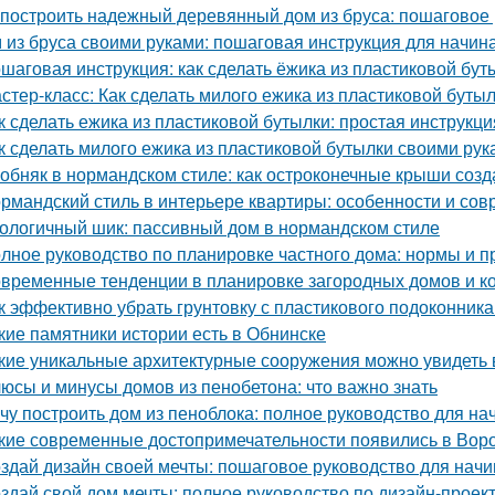
 построить надежный деревянный дом из бруса: пошаговое
 из бруса своими руками: пошаговая инструкция для начи
шаговая инструкция: как сделать ёжика из пластиковой бу
стер-класс: Как сделать милого ежика из пластиковой буты
к сделать ежика из пластиковой бутылки: простая инструкци
к сделать милого ежика из пластиковой бутылки своими рук
обняк в нормандском стиле: как остроконечные крыши созд
рмандский стиль в интерьере квартиры: особенности и со
ологичный шик: пассивный дом в нормандском стиле
лное руководство по планировке частного дома: нормы и п
временные тенденции в планировке загородных домов и к
к эффективно убрать грунтовку с пластикового подоконник
кие памятники истории есть в Обнинске
кие уникальные архитектурные сооружения можно увидеть 
юсы и минусы домов из пенобетона: что важно знать
чу построить дом из пеноблока: полное руководство для н
кие современные достопримечательности появились в Вор
здай дизайн своей мечты: пошаговое руководство для нач
здай свой дом мечты: полное руководство по дизайн-проек