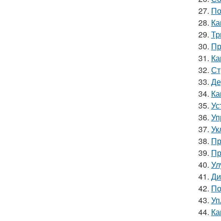
27.
По
28.
Ка
29.
Тр
30.
Пр
31.
Ка
32.
Ст
33.
Де
34.
Ка
35.
Ус
36.
Уп
37.
Ук
38.
Пр
39.
Пр
40.
Ул
41.
Ди
42.
По
43.
Уп
44.
Ка