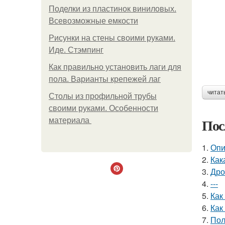
Поделки из пластинок виниловых.
Всевозможные емкости
Рисунки на стены своими руками.
Иде. Стэмпинг
Как правильно установить лаги для
пола. Варианты крепежей лаг
читат
Столы из профильной трубы
своими руками. Особенности
Пос
материала
1.
Опи
2.
Как
3.
Дро
4.
---
5.
Как
6.
Как
7.
Пол