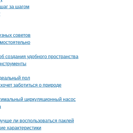
 шаг за шагом
т
езных советов
амостоятельно
об создания удобного пространства
инструменты
идеальный пол
 хочет заботиться о природе
птимальный циркуляционный насос
а
лучше ли воспользоваться паклей
кие характеристики