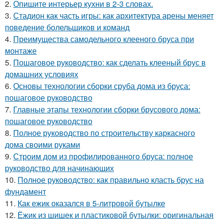
2.
Опишите интерьер кухни в 2-3 словах.
3.
Стадион как часть игры: как архитектура арены меняет
поведение болельщиков и команд
4.
Преимущества самодельного клееного бруса при
монтаже
5.
Пошаговое руководство: как сделать клееный брус в
домашних условиях
6.
Основы технологии сборки сруба дома из бруса:
пошаговое руководство
7.
Главные этапы технологии сборки брусового дома:
пошаговое руководство
8.
Полное руководство по строительству каркасного
дома своими руками
9.
Строим дом из профилированного бруса: полное
руководство для начинающих
10.
Полное руководство: как правильно класть брус на
фундамент
11.
Как ежик оказался в 5-литровой бутылке
12.
Ёжик из шишек и пластиковой бутылки: оригинальная