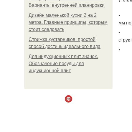
Варианты внутренней планировки
• Отк
Дизайн маленькой кухни 2 на 2
мм по
метра. Главные принципы, которым
стоит следовать
• Нег
струк
Стрижка кустарников: простой
способ достичь идеального вида
• Выс
Для индукционных плит значок.
Обозначение посуды для
индукционной плит