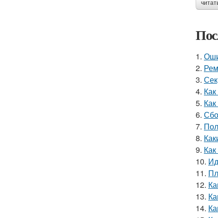
читат
Пос
1.
Оши
2.
Рем
3.
Сек
4.
Как
5.
Как
6.
Сбо
7.
Пол
8.
Как
9.
Как
10.
Ид
11.
Пл
12.
Ка
13.
Ка
14.
Ка