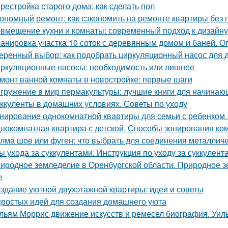
рестройка старого дома: как сделать пол
ономный ремонт: как сэкономить на ремонте квартиры без 
вмещение кухни и комнаты: современный подход к дизайну
анировка участка 10 соток с деревянным домом и баней. 
еренный выбор: как подобрать циркуляционный насос для 
ркуляционные насосы: необходимость или лишнее
монт ванной комнаты в новостройке: первые шаги
гружение в мир пермакультуры: лучшие книги для начинаю
ккуленты в домашних условиях. Советы по уходу
нирование однокомнатной квартиры для семьи с ребенком
нокомнатная квартира с детской. Способы зонирования ко
лма шов или фуген: что выбрать для соединения металличе
ы ухода за суккулентами. Инструкция по уходу за суккулент
иродное земледелие в Оренбургской области. Природное з
е
здание уютной двухэтажной квартиры: идеи и советы
простых идей для создания домашнего уюта
льям Моррис движение искусств и ремесел биография. Уил