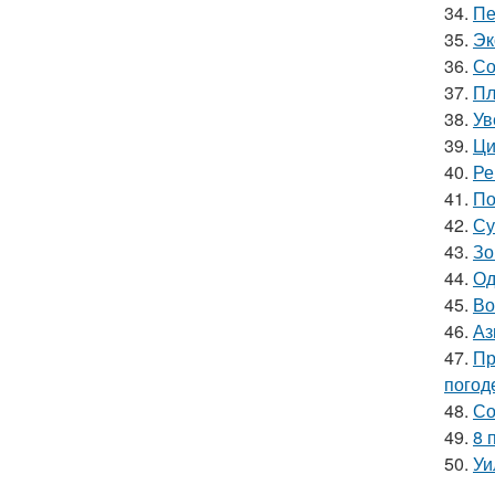
34.
Пе
35.
Эк
36.
Со
37.
Пл
38.
Ув
39.
Ци
40.
Ре
41.
По
42.
Су
43.
Зо
44.
Од
45.
Во
46.
Аз
47.
Пр
погод
48.
Со
49.
8 
50.
Уи