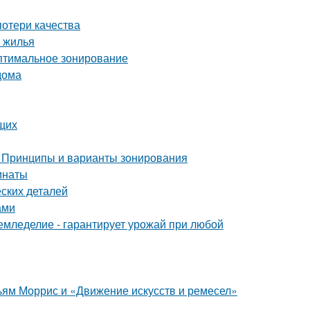
потери качества
 жилья
Оптимальное зонирование
дома
щих
. Принципы и варианты зонирования
мнаты
ских деталей
ами
емледелие - гарантирует урожай при любой
ьям Моррис и «Движение искусств и ремесел»