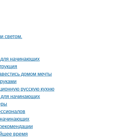
и светом.
о для начинающих
трукция
завестись домом мечты
 руками
иционную русскую кухню
я для начинающих
еры
ессионалов
я начинающих
и рекомендации
айшее время