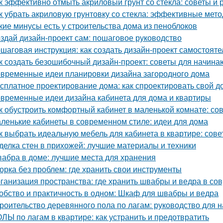
к эффективно отмыть акриловый грунт со стекла: советы и
к убрать акриловую грунтовку со стекла: эффективные мет
кие минусы есть у строительства дома из пеноблоков
здай дизайн-проект сам: пошаговое руководство
шаговая инструкция: как создать дизайн-проект самостояте
к создать безошибочный дизайн-проект: советы для начин
временные идеи планировки дизайна загородного дома
сплатное проектирование дома: как спроектировать свой д
временные идеи дизайна кабинета для дома и квартиры
к обустроить комфортный кабинет в маленькой комнате: со
ленькие кабинеты в современном стиле: идеи для дома
к выбрать идеальную мебель для кабинета в квартире: сов
делка стен в прихожей: лучшие материалы и техники
абра в доме: лучшие места для хранения
орка без проблем: где хранить свои инструменты
ганизация пространства: где хранить швабры и ведра в со
обство и практичность в одном: Шкаф для швабры и ведра
роительство деревянного пола по лагам: руководство для
ЛЫ по лагам в квартире: как устранить и предотвратить