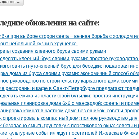
ь дальше →
ледние обновления на сайте:
бка при выборе сторон света = вечная борьба с холодом ил
онт небольшой кузни в хрущевке.
реты создания клееного бруса своими руками
 сделать клееный брус своими руками: простое руководств
 изготовить гнуто-клееный брус для беседки: пошаговая инс
рка дома из бруса своими руками: экономичный способ об
ное руководство по строительству каркасного дома своими
ие рестораны и кафе в Санкт-Петербурге предлагают трад
 сделать ёжика из пластиковой бутылки: простая инструкци
еальная планировка дома 6х6 с мансардой: советы и прим
анировка комнат в частном доме без ошибок: советы проф
к спроектировать компактный дом: полное руководство дл
к безопасно смыть грунтовку с пластикового окна: советы 
кие культурные события ждут посетителей Ижевска в ближ