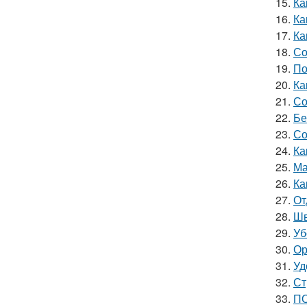
15.
Ка
16.
Ка
17.
Ка
18.
Со
19.
По
20.
Ка
21.
Со
22.
Бе
23.
Со
24.
Ка
25.
Ма
26.
Ка
27.
От
28.
Шв
29.
Уб
30.
Ор
31.
Уд
32.
Ст
33.
ПО