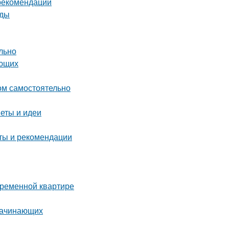
 рекомендации
оды
льно
ающих
ом самостоятельно
веты и идеи
еты и рекомендации
временной квартире
 начинающих