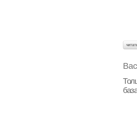
читат
Вас
Тол
баз