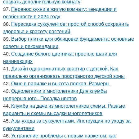
создать дополнительную комнату
37.
Перенос кухни в жилую комнату: тенденции и
особенности в 2024 году
38.
Пересадка суккулентов: простой способ сохранить
здоровье и красоту растений
39.
Выбор плитки для облицовки фундамента: основные
советы и рекомендации
40.
Создание белого цветника: простые шаги для
начинающих
41.
Дизайн однокомнатных квартир с детской. Как
правильно организовать пространство детской зоны
42.
Окно в парилке и высота полков. Размеры
43.
Однолетники и многолетники Для клумбы
непрерывного.. Посадка цветов
44.
Клумба на даче из многолетников схемы. Разные
варианты и схемы высадки многолетников
45.
Азы ухода за суккулентами. Инструкция по уходу за
суккулентами
46.
Устранение проблемы с новым паркетом: как