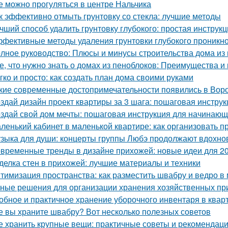
е можно прогуляться в центре Нальчика
к эффективно отмыть грунтовку со стекла: лучшие методы
чший способ удалить грунтовку глубокого: простая инструк
фективные методы удаления грунтовки глубокого проникно
лное руководство: Плюсы и минусы строительства дома из
е, что нужно знать о домах из пеноблоков: Преимущества и
гко и просто: как создать план дома своими руками
кие современные достопримечательности появились в Вор
здай дизайн проект квартиры за 3 шага: пошаговая инструк
здай свой дом мечты: пошаговая инструкция для начинаю
ленький кабинет в маленькой квартире: как организовать 
зыка для души: концерты группы Любэ продолжают вдохно
временные тренды в дизайне прихожей: новые идеи для 20
делка стен в прихожей: лучшие материалы и техники
тимизация пространства: как разместить швабру и ведро в
ные решения для организации хранения хозяйственных п
обное и практичное хранение уборочного инвентаря в квар
е вы храните швабру? Вот несколько полезных советов
е хранить крупные вещи: практичные советы и рекомендац