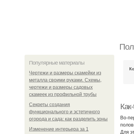
Пол
Популярные материалы
К
Чертежи и размеры скамейки из
металла своими руками. Схемы,
чертежи и размеры садовых
скамеек из профильной трубы
Секреты создания
Как-
функционального и эстетичного
Во-пе
огорода и сада: как разделить зоны
полов
Изменение интерьера за 1
Для э