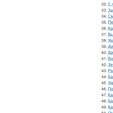
32.
С 
33.
За
34.
См
35.
Пе
36.
Ка
37.
Вы
38.
Ук
39.
Ди
40.
Ди
41.
Во
42.
Зе
43.
Ра
44.
Ка
45.
Ук
46.
По
47.
Ка
48.
Ка
49.
Ка
50.
Ог