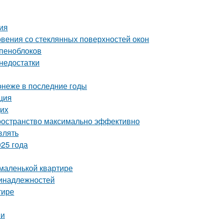
ция
вения со стеклянных поверхностей окон
 пеноблоков
 недостатки
онеже в последние годы
ция
щих
пространство максимально эффективно
влять
25 года
 маленькой квартире
ринадлежностей
тире
ии