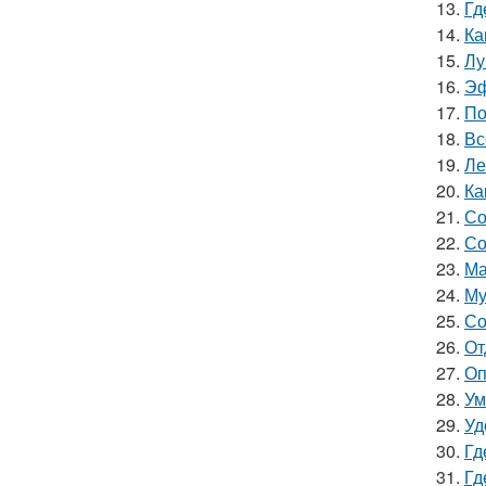
13.
Гд
14.
Ка
15.
Лу
16.
Эф
17.
По
18.
Вс
19.
Ле
20.
Ка
21.
Со
22.
Со
23.
Ма
24.
Му
25.
Со
26.
От
27.
Оп
28.
Ум
29.
Уд
30.
Гд
31.
Гд