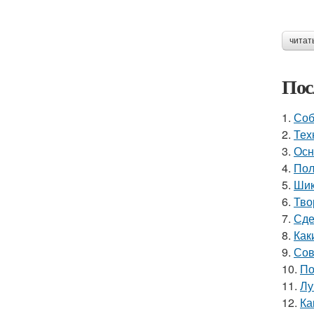
читат
Пос
1.
Соб
2.
Тех
3.
Осн
4.
Пол
5.
Шик
6.
Тво
7.
Сде
8.
Как
9.
Сов
10.
По
11.
Лу
12.
Ка