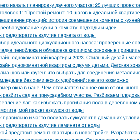
чего начать планировку дачного участка: 25 лучших проекто
головок 1: "Простой ремонт: 10 шагов к идеальной квартире
ешивание функций: история совмещения комнаты с кухней
реоборудование кухни в комнату: подходы и идеи
к предотвратить вздутие паркета от воды
бор идеального циркуляционного насоса: проверенные со
ладка пеноблока и облицовка кирпичом: основные принцип
зайн однокомнатной квартиры 2023. Стильный дизайн малень
зайн однокомнатной квартиры с двумя детьми. Детская зон
лма шов или фуген: что выбрать для соединения металличе
мледелие без химических удобрений: как это возможно
змер окна в бане. Чем отличается банное окно от обычного
к разбить сад на приусадебном участке. Разбиваем плодов
репление лаг: как избежать прогибания пола в деревянном
могите, мой паркет вздулся от воды
к правильно и часто поливать суккулент в домашних услови
к предотвратить вздутие ламината от воды
кой предстоит ремонт квартиры в новостройке. Разработка 
ород по органическому земледелию. Органическое земледели