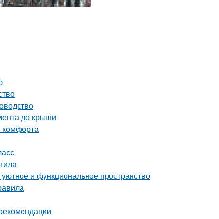
ф
ство
ководство
амента до крыши
о комфорта
ласс
гила
ь уютное и функциональное пространство
равила
и рекомендации