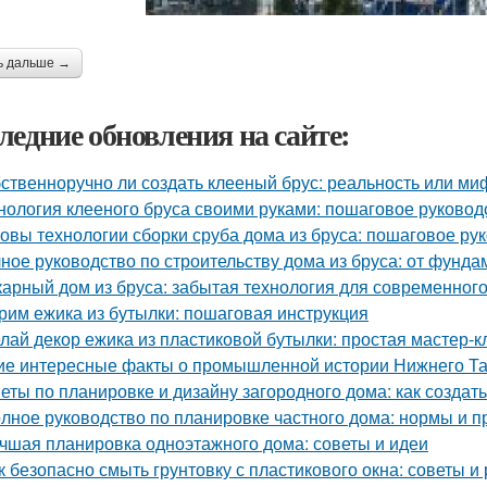
ь дальше →
ледние обновления на сайте:
ственноручно ли создать клееный брус: реальность или ми
нология клееного бруса своими руками: пошаговое руковод
овы технологии сборки сруба дома из бруса: пошаговое ру
ное руководство по строительству дома из бруса: от фунд
арный дом из бруса: забытая технология для современног
рим ежика из бутылки: пошаговая инструкция
лай декор ежика из пластиковой бутылки: простая мастер-к
ие интересные факты о промышленной истории Нижнего Та
еты по планировке и дизайну загородного дома: как создат
лное руководство по планировке частного дома: нормы и п
чшая планировка одноэтажного дома: советы и идеи
к безопасно смыть грунтовку с пластикового окна: советы 