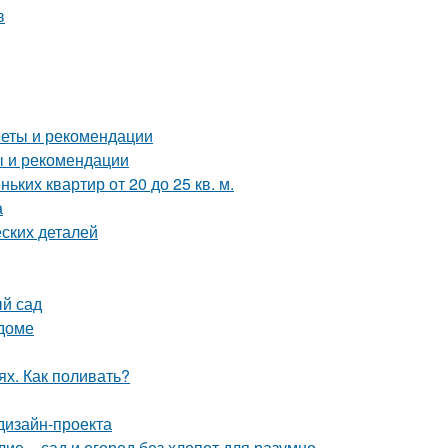
в
веты и рекомендации
ы и рекомендации
ких квартир от 20 до 25 кв. м.
а
ских деталей
ый сад
 доме
ях. Как поливать?
дизайн-проекта
е – сад и огород без хлопот для разумно-