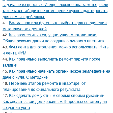
задача не из простых. И еще сложнее она кажется, если
такое малогабаритное помещение нужно адаптировать
для семьи с ребенком.
41.
Волма шов или фуген: что выбрать для соединения
металлических деталей
42.
Как разместить в саду цветущие многолетники.
Общие рекомендации по созданию лугового цветника
43.
Фум лента для отопления можно использовать. Нить
и лента ФУМ
44.
Как правильно выполнить ремонт паркета после
заливки
45.
Как правильно начинать органическое земледелие на
даче с нуля. О методике
46.
Перечень этапов ремонта в квартире: от
планирования до финального результата
47.
Как сделать дом уютным своими своими рукамими..
Как сделать свой дом красивым: 9 простых советов для
создания уюта