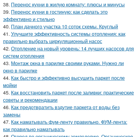
38.
Перенос кухни в жилую комнату: плюсы и минусы
39.
Перенос кухни в гостиную: как сделать это
эффективно и стильно
40.
План дачного участка 10 соток схемы. Круглый
41.
Улучшите эффективность системы отопления: как
правильно выбрать циркуляционный насос
42.
Отопление на новый уровень: 14 лучших насосов для
систем отопления
43.
Монтаж окна в парилке своими руками. Нужно ли
окно в парилке
44.
Как быстро и эффективно высушить паркет после
мойки
45.
Как восстановить паркет после заливки: практические
советы и рекомендации
46.
Как предотвратить вздутие паркета от воды без
замены
47.
Как наматывать фум-ленту правильно. ФУМ-лента:
как правильно наматывать
48.
Огород по органическому земледелию. Органическое