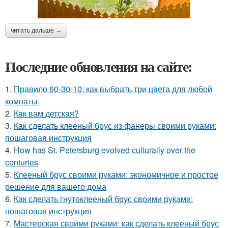
читать дальше →
Последние обновления на сайте:
1.
Правило 60-30-10: как выбрать три цвета для любой
комнаты.
2.
Как вам детская?
3.
Как сделать клееный брус из фанеры своими руками:
пошаговая инструкция
4.
How has St. Petersburg evolved culturally over the
centuries
5.
Клееный брус своими руками: экономичное и простое
решение для вашего дома
6.
Как сделать гнутоклееный брус своими руками:
пошаговая инструкция
7.
Мастерская своими руками: как сделать клееный брус