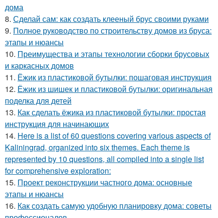
дома
8.
Сделай сам: как создать клееный брус своими руками
9.
Полное руководство по строительству домов из бруса:
этапы и нюансы
10.
Преимущества и этапы технологии сборки брусовых
и каркасных домов
11.
Ёжик из пластиковой бутылки: пошаговая инструкция
12.
Ёжик из шишек и пластиковой бутылки: оригинальная
поделка для детей
13.
Как сделать ёжика из пластиковой бутылки: простая
инструкция для начинающих
14.
Here is a list of 60 questions covering various aspects of
Kaliningrad, organized into six themes. Each theme is
represented by 10 questions, all compiled into a single list
for comprehensive exploration:
15.
Проект реконструкции частного дома: основные
этапы и нюансы
16.
Как создать самую удобную планировку дома: советы
профессионалов