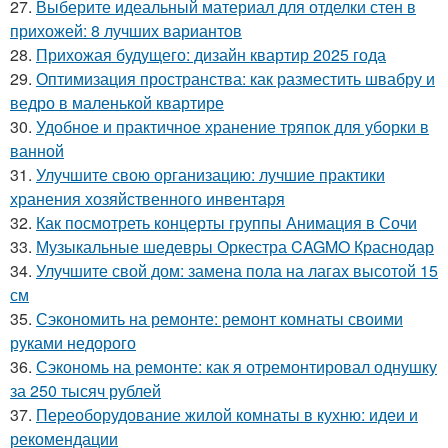
27.
Выберите идеальный материал для отделки стен в
прихожей: 8 лучших вариантов
28.
Прихожая будущего: дизайн квартир 2025 года
29.
Оптимизация пространства: как разместить швабру и
ведро в маленькой квартире
30.
Удобное и практичное хранение тряпок для уборки в
ванной
31.
Улучшите свою организацию: лучшие практики
хранения хозяйственного инвентаря
32.
Как посмотреть концерты группы Анимация в Сочи
33.
Музыкальные шедевры Оркестра CAGMO Краснодар
34.
Улучшите свой дом: замена пола на лагах высотой 15
см
35.
Сэкономить на ремонте: ремонт комнаты своими
руками недорого
36.
Сэкономь на ремонте: как я отремонтировал однушку
за 250 тысяч рублей
37.
Переоборудование жилой комнаты в кухню: идеи и
рекомендации