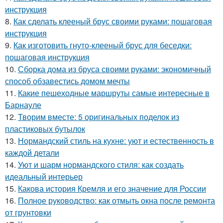
инструкция
8.
Как сделать клееный брус своими руками: пошаговая
инструкция
9.
Как изготовить гнуто-клееный брус для беседки:
пошаговая инструкция
10.
Сборка дома из бруса своими руками: экономичный
способ обзавестись домом мечты
11.
Какие пешеходные маршруты самые интересные в
Барнауле
12.
Творим вместе: 5 оригинальных поделок из
пластиковых бутылок
13.
Нормандский стиль на кухне: уют и естественность в
каждой детали
14.
Уют и шарм нормандского стиля: как создать
идеальный интерьер
15.
Какова история Кремля и его значение для России
16.
Полное руководство: как отмыть окна после ремонта
от грунтовки