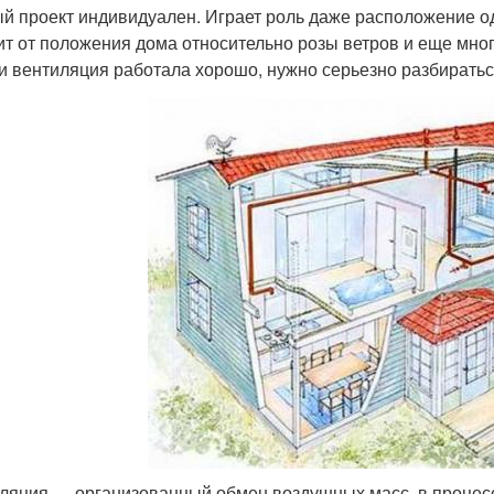
й проект индивидуален. Играет роль даже расположение од
ит от положения дома относительно розы ветров и еще мно
и вентиляция работала хорошо, нужно серьезно разбиратьс
ляция — организованный обмен воздушных масс, в процесс