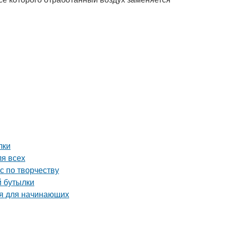
лки
ля всех
с по творчеству
й бутылки
ия для начинающих