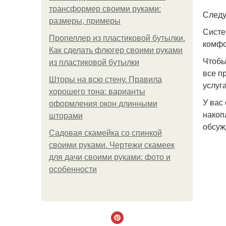
трансформер своими руками:
След
размеры, примеры
Систе
Пропеллер из пластиковой бутылки.
комфо
Как сделать флюгер своими руками
Чтобы
из пластиковой бутылки
все п
Шторы на всю стену. Правила
услуг
хорошего тона: варианты
У вас
оформления окон длинными
накоп
шторами
обсуж
Садовая скамейка со спинкой
своими руками. Чертежи скамеек
для дачи своими руками: фото и
особенности