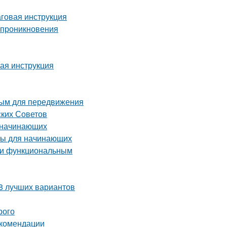
аговая инструкция
о проникновения
вая инструкция
ным для передвижения
ских Советов
я начинающих
ты для начинающих
м и функциональным
 8 лучших вариантов
рого
екомендации