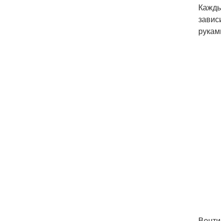
Кажды
завис
рукам
Венти