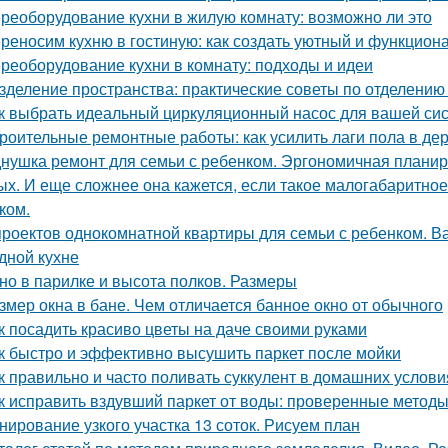
реоборудование кухни в жилую комнату: возможно ли это
реносим кухню в гостиную: как создать уютный и функцион
реоборудование кухни в комнату: подходы и идеи
зделение пространства: практические советы по отделению 
к выбрать идеальный циркуляционный насос для вашей си
роительные ремонтные работы: как усилить лаги пола в д
нушка ремонт для семьи с ребенком. Эргономичная планир
ых. И еще сложнее она кажется, если такое малогабаритно
ком.
проектов однокомнатной квартиры для семьи с ребенком. Ва
дной кухне
но в парилке и высота полков. Размеры
змер окна в бане. Чем отличается банное окно от обычного
к посадить красиво цветы на даче своими руками
к быстро и эффективно высушить паркет после мойки
к правильно и часто поливать суккулент в домашних услови
к исправить вздувший паркет от воды: проверенные метод
нирование узкого участка 13 соток. Рисуем план