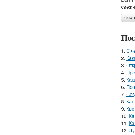
свеж
читат
Пос
1.
С ч
2.
Как
3.
Отк
4.
Пре
5.
Как
6.
Пош
7.
Соз
8.
Как
9.
Кре
10.
Ка
11.
Ка
12.
Лу