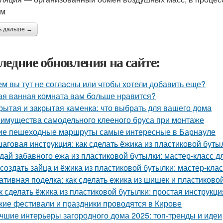
им
ь дальше →
ледние обновления на сайте:
ем вы тут не согласны или чтобы хотели добавить еще?
ая ванная комната вам больше нравится?
рытая и закрытая каменка: что выбрать для вашего дома
имущества самодельного клееного бруса при монтаже
ие пешеходные маршруты самые интересные в Барнауле
аговая инструкция: как сделать ёжика из пластиковой буты
дай забавного ежа из пластиковой бутылки: мастер-класс д
 создать зайца и ёжика из пластиковой бутылки: мастер-клас
ативная поделка: как сделать ежика из шишек и пластиково
к сделать ёжика из пластиковой бутылки: простая инструкц
кие фестивали и праздники проводятся в Кирове
чшие интерьеры загородного дома 2025: топ-тренды и идеи