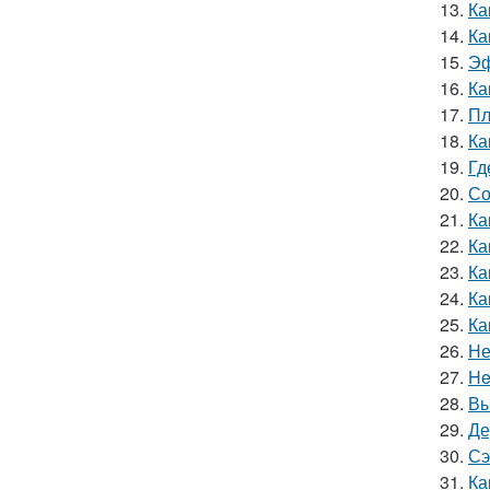
13.
Ка
14.
Ка
15.
Эф
16.
Ка
17.
Пл
18.
Ка
19.
Гд
20.
Со
21.
Ка
22.
Ка
23.
Ка
24.
Ка
25.
Ка
26.
Не
27.
He
28.
Вы
29.
Де
30.
Сэ
31.
Ка