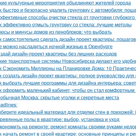
кие культурные мероприятия объединяют жителей города
к быстро и безопасно удалить грунтовку с автомобиля: пош
фективные способы очистки стекла от грунтовки глубоког
к эффективно отмыть грунтовку со стекла: лучшие методы
юсы и минусы домов из пеноблоков: что выбрать
к самостоятельно сделать дизайн проект квартиры: пошаго
е можно насладиться ночной жизнью в Оренбурге
здай дизайн-проект квартиры без лишних расходов
кие транспортные системы Новосибирска делают его удоб
к Сэкономить Миллионы на Планировке Дома: 10 Практиче
к создать дизайн-проект квартиры: полное руководство дл
к выбрать лучшие программы для дизайна интерьера: сове
к оформить маленький кабинет, чтобы он стал комфортны
обычная Москва: скрытые уголки и секретные места
adlines:
берите идеальный материал для отделки стен в прихожей:
ревянные полы в квартире: выбор, установка и уход
кономить на ремонте: ремонт комнаты своими руками недо
к начать ремонт в своей квартире: основные принципы и р