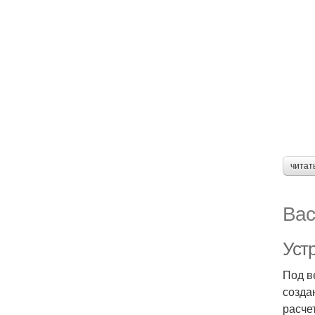
читат
Вас
Уст
Под в
созда
расче