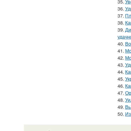
35.
Ув
36.
Уд
37.
Пл
38.
Ка
39.
Ди
удачн
40.
Во
41.
Мо
42.
Мо
43.
Уд
44.
Ка
45.
Ук
46.
Ка
47.
Ор
48.
Уи
49.
Вы
50.
Из