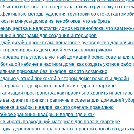
к быстро и безопасно оттереть засохшую грунтовку со стекл
фективные методы удаления грунтовки со стекол автомоб
юсы и минусы домов из пеноблоков: что выбрать
еимущества и недостатки домов из пеноблока: что вам нуж
чшие 6 программ для создания интерьеров
здай дизайн-проект сам: пошаговое руководство для начи
к спроектировать дом своей мечты своими руками
к превратить уголок в уютный домашний офис: советы для
большой кабинет в частном доме: как создать уютное рабо
ильная прихожая без шкафов: как это возможно
здание уютной прихожей в старом доме: ремонт и дизайн
стер-класс: где хранить швабры и ведра в квартире
ганизация пространства: как правильно хранить инвентарь
е вы храните тряпки: практичные советы для домашней убо
аковка швабры и ведра: как это сделать правильно
обное хранение швабры и ведра: где и как
к выбрать подходящий материал для пола в квартире
ладка деревянного пола на лагах: простой способ создать 