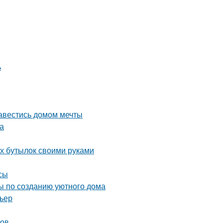
ь
завестись домом мечты
а
ых бутылок своими руками
сы
ты по созданию уютного дома
рьер
ков