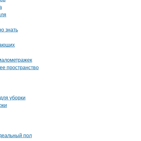
а
иля
но знать
нающих
 малометражек
чее пространство
 для уборки
рки
идеальный пол