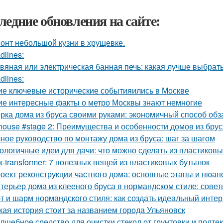
ледние обновления на сайте:
онт небольшой кузни в хрущевке.
dlines:
вяная или электрическая банная печь: какая лучше выбрат
dlines:
ие ключевые исторические событияились в Москве
ие интересные факты о метро Москвы знают немногие
рка дома из бруса своими руками: экономичный способ об
house #stage 2: Преимущества и особенности домов из брус
ное руководство по монтажу дома из бруса: шаг за шагом
ологичные идеи для дачи: что можно сделать из пластиков
к-transformer: 7 полезных вещей из пластиковых бутылок
оект реконструкции частного дома: основные этапы и нюан
терьер дома из клееного бруса в нормандском стиле: сове
т и шарм нормандского стиля: как создать идеальный инте
кая история стоит за названием города Ульяновск
лшебное средство для очистки стекол от грунтовки и подте