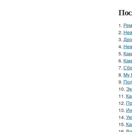
Пос
1.
Рем
2.
Hea
3.
Дро
4.
Hea
5.
Как
6.
Как
7.
Сбо
8.
My 
9.
Пол
10.
Эк
11.
Ка
12.
Пр
13.
Ин
14.
Ую
15.
Ка
16.
Во