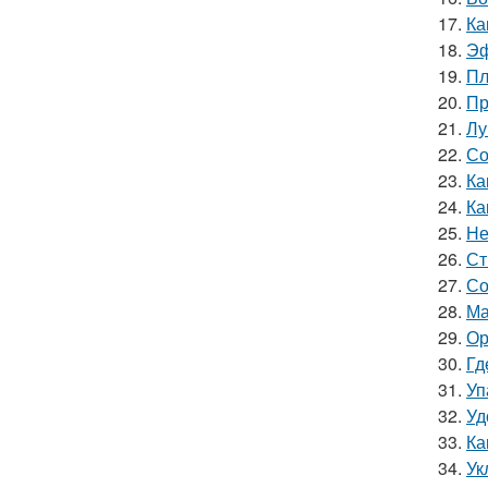
17.
Ка
18.
Эф
19.
Пл
20.
Пр
21.
Лу
22.
Со
23.
Ка
24.
Ка
25.
Не
26.
Ст
27.
Со
28.
Ма
29.
Ор
30.
Гд
31.
Уп
32.
Уд
33.
Ка
34.
Ук