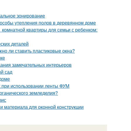
мальное зонирование
пособы утепления полов в деревянном доме
1 комнатной квартиры для семьи с ребенком:
ских деталей
жно ли ставить пластиковые окна?
лке
дания замечательных интерьеров
ый сад
 доме
к при использовании ленты ФУМ
органического земледелия?
рис
 и материала для оконной конструкции