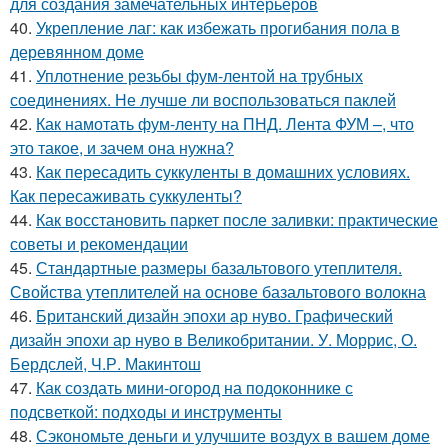
для создания замечательных интерьеров
40.
Укрепление лаг: как избежать прогибания пола в
деревянном доме
41.
Уплотнение резьбы фум-лентой на трубных
соединениях. Не лучше ли воспользоваться паклей
42.
Как намотать фум-ленту на ПНД. Лента ФУМ –, что
это такое, и зачем она нужна?
43.
Как пересадить суккуленты в домашних условиях.
Как пересаживать суккуленты?
44.
Как восстановить паркет после заливки: практические
советы и рекомендации
45.
Стандартные размеры базальтового утеплителя.
Свойства утеплителей на основе базальтового волокна
46.
Британский дизайн эпохи ар нуво. Графический
дизайн эпохи ар нуво в Великобритании. У. Моррис, О.
Бердслей, Ч.Р. Макинтош
47.
Как создать мини-огород на подоконнике с
подсветкой: подходы и инструменты
48.
Сэкономьте деньги и улучшите воздух в вашем доме