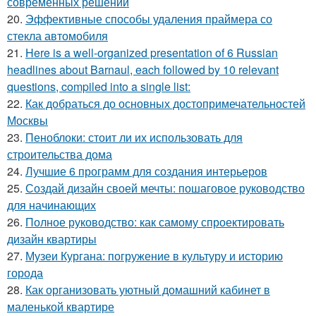
современных решений
20.
Эффективные способы удаления праймера со
стекла автомобиля
21.
Here is a well-organized presentation of 6 Russian
headlines about Barnaul, each followed by 10 relevant
questions, compiled into a single list:
22.
Как добраться до основных достопримечательностей
Москвы
23.
Пеноблоки: стоит ли их использовать для
строительства дома
24.
Лучшие 6 программ для создания интерьеров
25.
Создай дизайн своей мечты: пошаговое руководство
для начинающих
26.
Полное руководство: как самому спроектировать
дизайн квартиры
27.
Музеи Кургана: погружение в культуру и историю
города
28.
Как организовать уютный домашний кабинет в
маленькой квартире