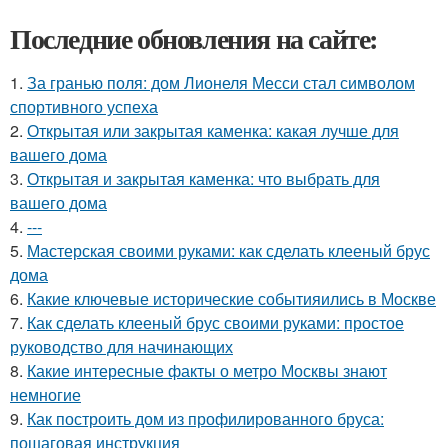
Последние обновления на сайте:
1.
За гранью поля: дом Лионеля Месси стал символом
спортивного успеха
2.
Открытая или закрытая каменка: какая лучше для
вашего дома
3.
Открытая и закрытая каменка: что выбрать для
вашего дома
4.
---
5.
Мастерская своими руками: как сделать клееный брус
дома
6.
Какие ключевые исторические событияились в Москве
7.
Как сделать клееный брус своими руками: простое
руководство для начинающих
8.
Какие интересные факты о метро Москвы знают
немногие
9.
Как построить дом из профилированного бруса:
пошаговая инструкция