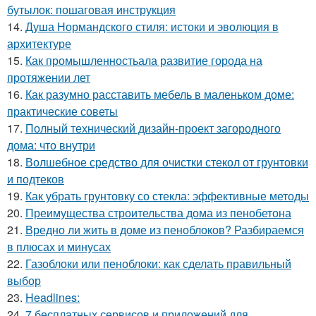
бутылок: пошаговая инструкция
14.
Душа Нормандского стиля: истоки и эволюция в
архитектуре
15.
Как промышленностьала развитие города на
протяжении лет
16.
Как разумно расставить мебель в маленьком доме:
практические советы
17.
Полный технический дизайн-проект загородного
дома: что внутри
18.
Волшебное средство для очистки стекол от грунтовки
и подтеков
19.
Как убрать грунтовку со стекла: эффективные методы
20.
Преимущества строительства дома из пенобетона
21.
Вредно ли жить в доме из пеноблоков? Разбираемся
в плюсах и минусах
22.
Газоблоки или пеноблоки: как сделать правильный
выбор
23.
Headlines:
24.
7 бесплатных сервисов и приложений для