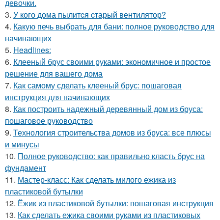
девочки.
3.
У кого дома пылитcя cтарый вентилятор?
4.
Какую печь выбрать для бани: полное руководство для
начинающих
5.
Headlines:
6.
Клееный брус своими руками: экономичное и простое
решение для вашего дома
7.
Как самому сделать клееный брус: пошаговая
инструкция для начинающих
8.
Как построить надежный деревянный дом из бруса:
пошаговое руководство
9.
Технология строительства домов из бруса: все плюсы
и минусы
10.
Полное руководство: как правильно класть брус на
фундамент
11.
Мастер-класс: Как сделать милого ежика из
пластиковой бутылки
12.
Ёжик из пластиковой бутылки: пошаговая инструкция
13.
Как сделать ежика своими руками из пластиковых