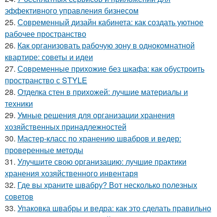
эффективного управления бизнесом
25.
Современный дизайн кабинета: как создать уютное
рабочее пространство
26.
Как организовать рабочую зону в однокомнатной
квартире: советы и идеи
27.
Современные прихожие без шкафа: как обустроить
пространство с STYLE
28.
Отделка стен в прихожей: лучшие материалы и
техники
29.
Умные решения для организации хранения
хозяйственных принадлежностей
30.
Мастер-класс по хранению швабров и ведер:
проверенные методы
31.
Улучшите свою организацию: лучшие практики
хранения хозяйственного инвентаря
32.
Где вы храните швабру? Вот несколько полезных
советов
33.
Упаковка швабры и ведра: как это сделать правильно