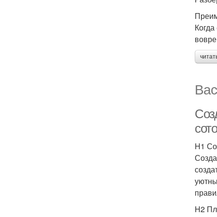
Преим
Когда
вовре
читат
Вас
Созд
сото
H1 Со
Созда
созда
уютны
прави
H2 Пл