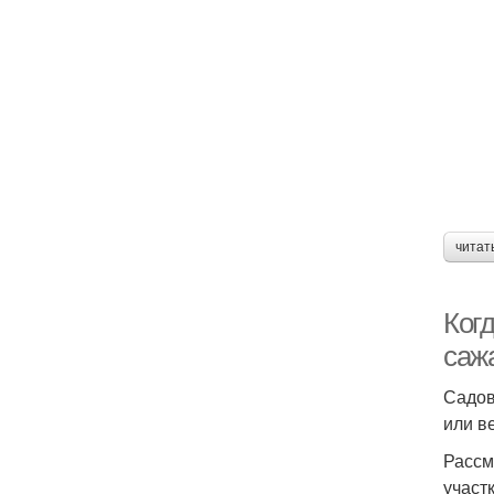
читат
Ког
саж
Садов
или в
Рассм
участк