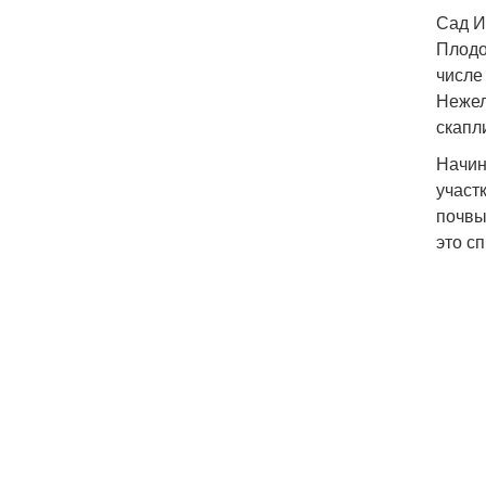
Сад И
Плодо
числе
Нежел
скапл
Начин
участ
почвы
это с