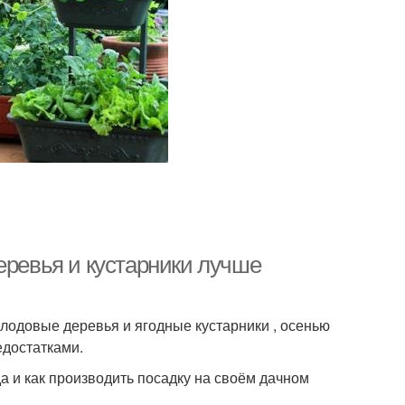
еревья и кустарники лучше
лодовые деревья и ягодные кустарники , осенью
едостатками.
а и как производить посадку на своём дачном