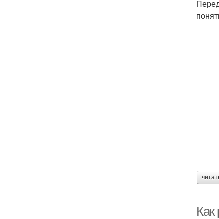
Перед
понят
читат
Как