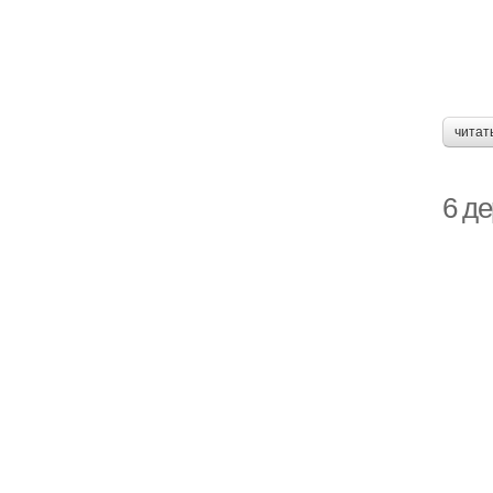
читат
6 де