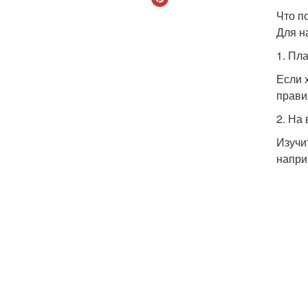
Что п
Для н
1. Пл
Если 
прави
2. На
Изучи
напри