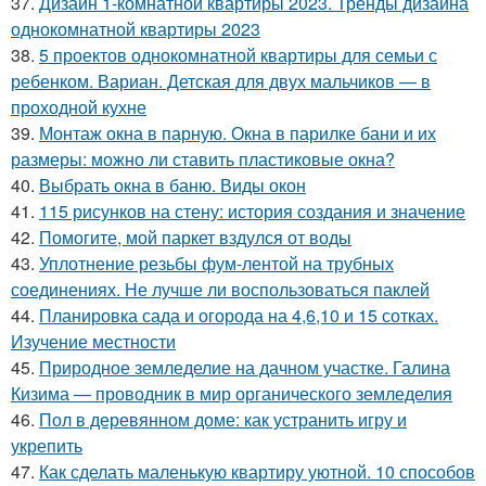
37.
Дизайн 1-комнатной квартиры 2023. Тренды дизайна
однокомнатной квартиры 2023
38.
5 проектов однокомнатной квартиры для семьи с
ребенком. Вариан. Детская для двух мальчиков — в
проходной кухне
39.
Монтаж окна в парную. Окна в парилке бани и их
размеры: можно ли ставить пластиковые окна?
40.
Выбрать окна в баню. Виды окон
41.
115 рисунков на стену: история создания и значение
42.
Помогите, мой паркет вздулся от воды
43.
Уплотнение резьбы фум-лентой на трубных
соединениях. Не лучше ли воспользоваться паклей
44.
Планировка сада и огорода на 4,6,10 и 15 сотках.
Изучение местности
45.
Природное земледелие на дачном участке. Галина
Кизима — проводник в мир органического земледелия
46.
Пол в деревянном доме: как устранить игру и
укрепить
47.
Как сделать маленькую квартиру уютной. 10 способов