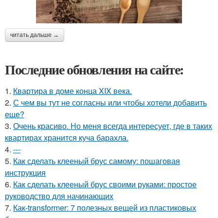
читать дальше →
Последние обновления на сайте:
1.
Квартира в доме конца XIX века.
2.
С чем вы тут не согласны или чтобы хотели добавить
еще?
3.
Очень красиво. Но меня всегда интересует, где в таких
квартирах хранится куча барахла.
4.
---
5.
Как сделать клееный брус самому: пошаговая
инструкция
6.
Как сделать клееный брус своими руками: простое
руководство для начинающих
7.
Как-transformer: 7 полезных вещей из пластиковых