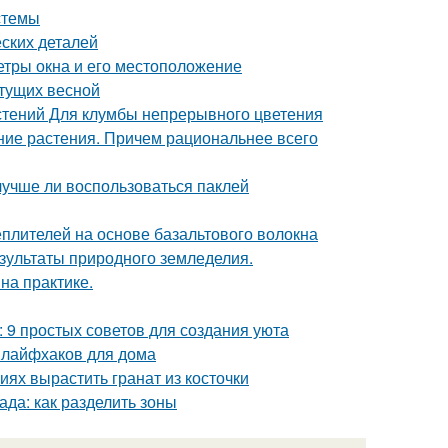
стемы
ских деталей
етры окна и его местоположение
етущих весной
стений Для клумбы непрерывного цветения
тние растения. Причем рациональнее всего
лучше ли воспользоваться паклей
плителей на основе базальтового волокна
езультаты природного земледелия.
на практике.
: 9 простых советов для создания уюта
 лайфхаков для дома
ях вырастить гранат из косточки
ада: как разделить зоны