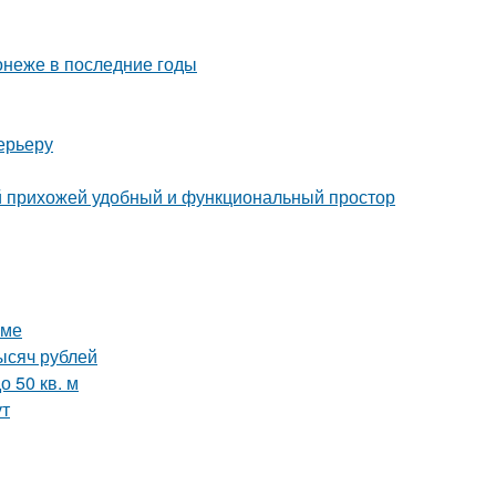
онеже в последние годы
ерьеру
ой прихожей удобный и функциональный простор
оме
ысяч рублей
 50 кв. м
ут