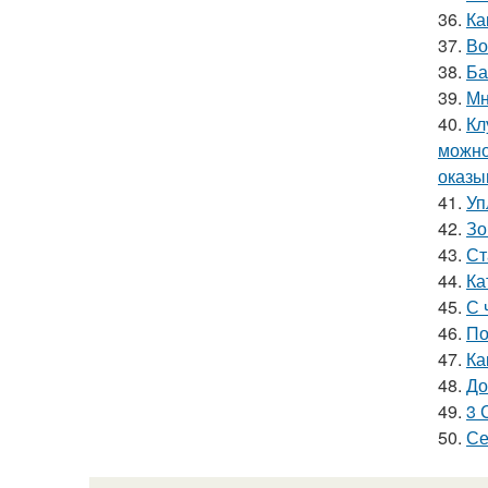
36.
Ка
37.
Во
38.
Ба
39.
Мн
40.
Кл
можно
оказы
41.
Уп
42.
Зо
43.
Ст
44.
Ка
45.
С 
46.
По
47.
Ка
48.
До
49.
3 
50.
Се