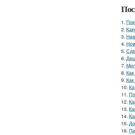
Пос
1.
Пок
2.
Как
3.
Hea
4.
How 
5.
Сде
6.
Деш
7.
Мил
8.
Как
9.
Как
10.
Ка
11.
По
12.
Ка
13.
Ка
14.
Ка
15.
До
16.
Пе