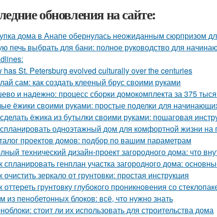
ледние обновления на сайте:
упка дома в Анапе обернулась неожиданным сюрпризом дл
ую печь выбрать для бани: полное руководство для начина
dlines:
has St. Petersburg evolved culturally over the centuries
лай сам: как создать клееный брус своими руками
ево и надежно: процесс сборки домокомплекта за 375 тысяч
ые ёжики своими руками: простые поделки для начинающи
 сделать ёжика из бутылки своими руками: пошаговая инстр
 спланировать одноэтажный дом для комфортной жизни на
талог проектов домов: подбор по вашим параметрам
лный технический дизайн-проект загородного дома: что вну
к спланировать генплан участка загородного дома: основн
к очистить зеркало от грунтовки: простая инструкция
к оттереть грунтовку глубокого проникновения со стеклопа
м из пенобетонных блоков: всё, что нужно знать
ноблоки: стоит ли их использовать для строительства дома