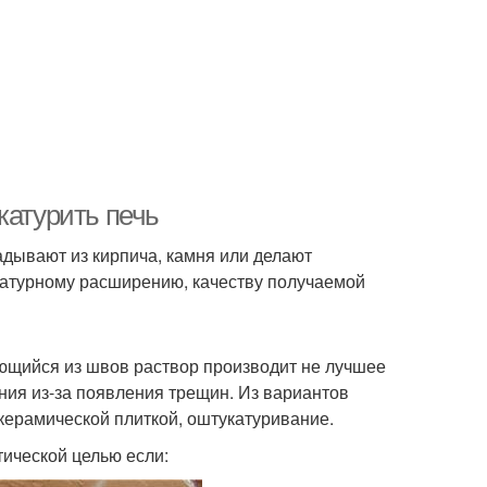
катурить печь
адывают из кирпича, камня или делают
ратурному расширению, качеству получаемой
вающийся из швов раствор производит не лучшее
ния из-за появления трещин. Из вариантов
керамической плиткой, оштукатуривание.
тической целью если: