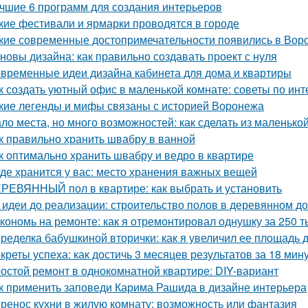
чшие 6 программ для создания интерьеров
кие фестивали и ярмарки проводятся в городе
кие современные достопримечательности появились в Вор
новы дизайна: как правильно создавать проект с нуля
временные идеи дизайна кабинета для дома и квартиры
к создать уютный офис в маленькой комнате: советы по инт
кие легенды и мифы связаны с историей Воронежа
ло места, но много возможностей: как сделать из маленьк
к правильно хранить швабру в ванной
к оптимально хранить швабру и ведро в квартире
где хранится у вас: место хранения важных вещей
РЕВЯННЫЙ пол в квартире: как выбрать и установить
 идеи до реализации: строительство полов в деревянном д
кономь на ремонте: как я отремонтировал однушку за 250 т
ределка бабушкиной вторички: как я увеличил ее площадь до
креты успеха: как достичь 3 месяцев результатов за 18 мин
остой ремонт в однокомнатной квартире: DIY-вариант
к применить заповеди Карима Рашида в дизайне интерьера
ренос кухни в жилую комнату: возможность или фантазия