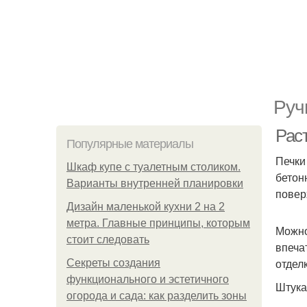
Руч
Рас
Популярные материалы
Печки
Шкаф купе с туалетным столиком.
бетон
Варианты внутренней планировки
повер
Дизайн маленькой кухни 2 на 2
метра. Главные принципы, которым
Можно
стоит следовать
впеча
отдел
Секреты создания
функционального и эстетичного
Штука
огорода и сада: как разделить зоны