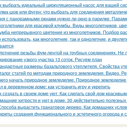
к выбрать идеальный циркуляционный насос для вашей си
лма шов или фуген: что выбрать для соединения металличе
ня с панорамными окнами нужно ли окно в парилке. Парам
оголетники для красивой клумбы. Виды многолетников, цв
умба непрерывного цветения из многолетников. Подбор ра
 использовать, как многолетние, так и однолетние, и двуле
вается
лотнение резьбы фум-лентой на трубных соединениях. Не 
нирование узкого участка 13 соток. Рисуем план
андартные размеры базальтового утеплителя. Свойства уте
талог статей по методам природного земледелия. Видео. Р
чего начать природное земледелие. Природное земледелие 
л в деревянном доме: как устранить игру и укрепить
к создать в своем доме уют. Как сделать свой дом красивым
машние хитрости и уют в доме. 30 действительно полезных
Способа вырастить гранатовое дерево. Как домашних услови
креты создания функционального и эстетичного огорода и с