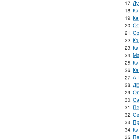
17.
Лу
18.
Ка
19.
Ка
20.
Ос
21.
Со
22.
Ка
23.
Ка
24.
Ма
25.
Ка
26.
Ка
27.
А 
28.
ДЕ
29.
От
30.
Сэ
31.
Пе
32.
Се
33.
Пр
34.
Ка
35.
Пе