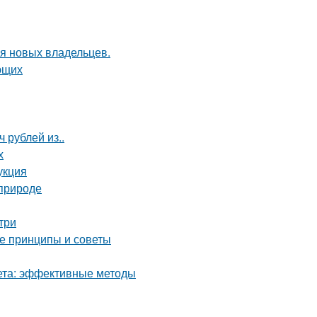
я новых владельцев.
ющих
 рублей из..
х
укция
 природе
три
ые принципы и советы
кета: эффективные методы