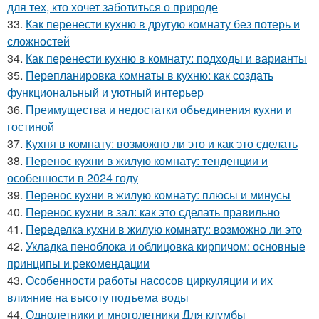
для тех, кто хочет заботиться о природе
33.
Как перенести кухню в другую комнату без потерь и
сложностей
34.
Как перенести кухню в комнату: подходы и варианты
35.
Перепланировка комнаты в кухню: как создать
функциональный и уютный интерьер
36.
Преимущества и недостатки объединения кухни и
гостиной
37.
Кухня в комнату: возможно ли это и как это сделать
38.
Перенос кухни в жилую комнату: тенденции и
особенности в 2024 году
39.
Перенос кухни в жилую комнату: плюсы и минусы
40.
Перенос кухни в зал: как это сделать правильно
41.
Переделка кухни в жилую комнату: возможно ли это
42.
Укладка пеноблока и облицовка кирпичом: основные
принципы и рекомендации
43.
Особенности работы насосов циркуляции и их
влияние на высоту подъема воды
44.
Однолетники и многолетники Для клумбы