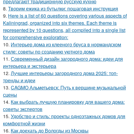
предлагают традиционную русскую кухню
8.
Творим ежика из бутылки: пошаговая инструкция
9.
Here is a list of 60 questions covering various aspects of
Kaliningrad, organized into six themes. Each theme is
represented by 10 questions, all compiled into a single list
for comprehensive exploration:
10.
Интерьер дома из клееного бруса в нормандском
стиле: советы по созданию уютного дома
11.
Современный дизайн загородного дома: идеи для
интерьера и экстерьера
12.
Лучшие интерьеры загородного дома 2025: топ-
тренды и идеи
13.
CAGMO Альметьевск: Путь к вершине музыкальной
сцены
14.
Как выбрать лучшую планировку для вашего дома:
советы экспертов
15.
Удобство и стиль: проекты одноэтажных домов для
комфортной жизни
16.
Как доехать до Вологды из Москвы