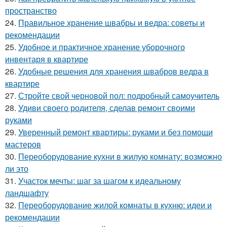
пространство
24.
Правильное хранение швабры и ведра: советы и
рекомендации
25.
Удобное и практичное хранение уборочного
инвентаря в квартире
26.
Удобные решения для хранения швабров ведра в
квартире
27.
Стройте свой черновой пол: подробный самоучитель
28.
Удиви своего родителя, сделав ремонт своими
руками
29.
Уверенный ремонт квартиры: руками и без помощи
мастеров
30.
Переоборудование кухни в жилую комнату: возможно
ли это
31.
Участок мечты: шаг за шагом к идеальному
ландшафту
32.
Переоборудование жилой комнаты в кухню: идеи и
рекомендации