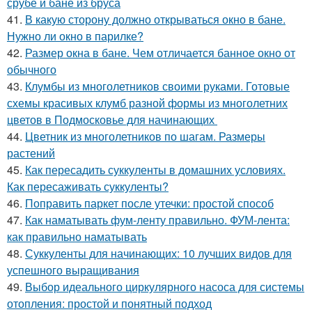
срубе и бане из бруса
41.
В какую сторону должно открываться окно в бане.
Нужно ли окно в парилке?
42.
Размер окна в бане. Чем отличается банное окно от
обычного
43.
Клумбы из многолетников своими руками. Готовые
схемы красивых клумб разной формы из многолетних
цветов в Подмосковье для начинающих
44.
Цветник из многолетников по шагам. Размеры
растений
45.
Как пересадить суккуленты в домашних условиях.
Как пересаживать суккуленты?
46.
Поправить паркет после утечки: простой способ
47.
Как наматывать фум-ленту правильно. ФУМ-лента:
как правильно наматывать
48.
Суккуленты для начинающих: 10 лучших видов для
успешного выращивания
49.
Выбор идеального циркулярного насоса для системы
отопления: простой и понятный подход