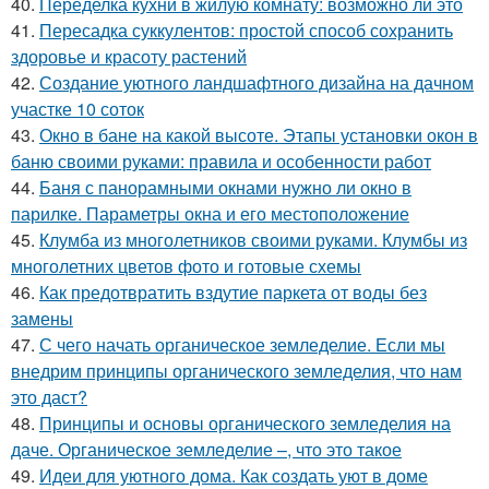
40.
Переделка кухни в жилую комнату: возможно ли это
41.
Пересадка суккулентов: простой способ сохранить
здоровье и красоту растений
42.
Создание уютного ландшафтного дизайна на дачном
участке 10 соток
43.
Окно в бане на какой высоте. Этапы установки окон в
баню своими руками: правила и особенности работ
44.
Баня с панорамными окнами нужно ли окно в
парилке. Параметры окна и его местоположение
45.
Клумба из многолетников своими руками. Клумбы из
многолетних цветов фото и готовые схемы
46.
Как предотвратить вздутие паркета от воды без
замены
47.
С чего начать органическое земледелие. Если мы
внедрим принципы органического земледелия, что нам
это даст?
48.
Принципы и основы органического земледелия на
даче. Органическое земледелие –, что это такое
49.
Идеи для уютного дома. Как создать уют в доме