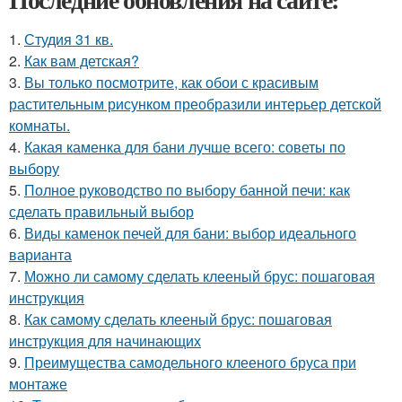
1.
Студия 31 кв.
2.
Как вам детская?
3.
Вы только посмотрите, как обои с красивым
растительным рисунком преобразили интерьер детской
комнаты.
4.
Какая каменка для бани лучше всего: советы по
выбору
5.
Полное руководство по выбору банной печи: как
сделать правильный выбор
6.
Виды каменок печей для бани: выбор идеального
варианта
7.
Можно ли самому сделать клееный брус: пошаговая
инструкция
8.
Как самому сделать клееный брус: пошаговая
инструкция для начинающих
9.
Преимущества самодельного клееного бруса при
монтаже