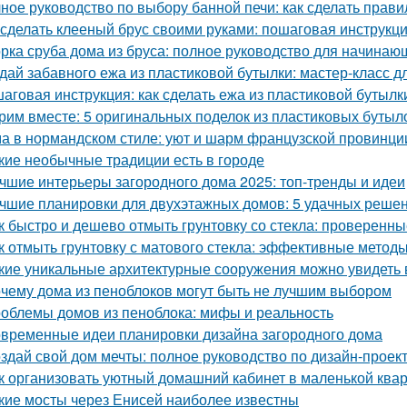
ное руководство по выбору банной печи: как сделать прав
 сделать клееный брус своими руками: пошаговая инструкц
рка сруба дома из бруса: полное руководство для начинаю
дай забавного ежа из пластиковой бутылки: мастер-класс д
аговая инструкция: как сделать ежа из пластиковой бутылк
рим вместе: 5 оригинальных поделок из пластиковых бутыл
а в нормандском стиле: уют и шарм французской провинци
кие необычные традиции есть в городе
чшие интерьеры загородного дома 2025: топ-тренды и идеи
чшие планировки для двухэтажных домов: 5 удачных реше
к быстро и дешево отмыть грунтовку со стекла: проверенн
к отмыть грунтовку с матового стекла: эффективные методы
кие уникальные архитектурные сооружения можно увидеть 
чему дома из пеноблоков могут быть не лучшим выбором
облемы домов из пеноблока: мифы и реальность
временные идеи планировки дизайна загородного дома
здай свой дом мечты: полное руководство по дизайн-проек
к организовать уютный домашний кабинет в маленькой ква
кие мосты через Енисей наиболее известны