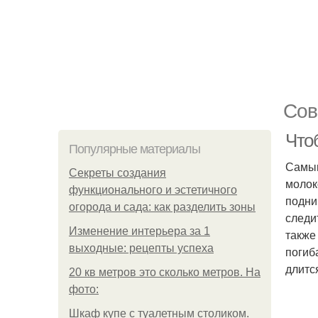
Сов
Что
Популярные материалы
Самым
Секреты создания
молок
функционального и эстетичного
подни
огорода и сада: как разделить зоны
следи
Изменение интерьера за 1
также
выходные: рецепты успеха
погиб
длитс
20 кв метров это сколько метров. На
фото:
Шкаф купе с туалетным столиком.