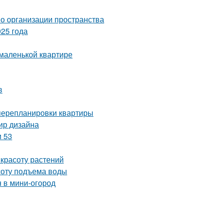
по организации пространства
25 года
 маленькой квартире
в
 перепланировки квартиры
мир дизайна
и 53
 красоту растений
соту подъема воды
н в мини-огород