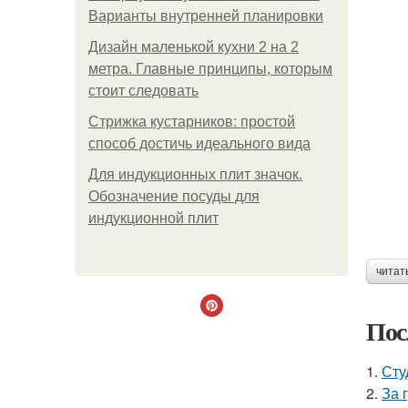
Варианты внутренней планировки
Дизайн маленькой кухни 2 на 2
метра. Главные принципы, которым
стоит следовать
Стрижка кустарников: простой
способ достичь идеального вида
Для индукционных плит значок.
Обозначение посуды для
индукционной плит
читат
Пос
1.
Сту
2.
За 