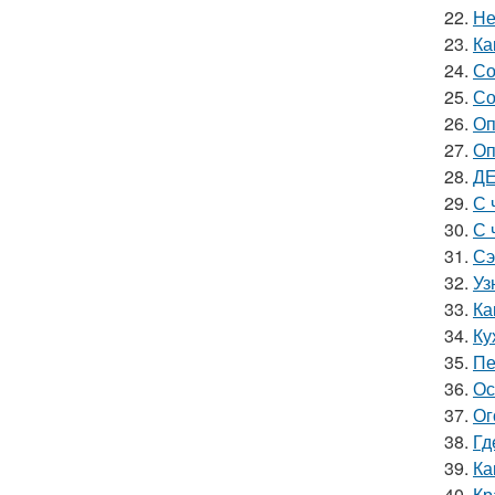
22.
Не
23.
Ка
24.
Со
25.
Со
26.
Оп
27.
Оп
28.
ДЕ
29.
С 
30.
С 
31.
Сэ
32.
Уз
33.
Ка
34.
Ку
35.
Пе
36.
Ос
37.
Ог
38.
Гд
39.
Ка
40.
Кр