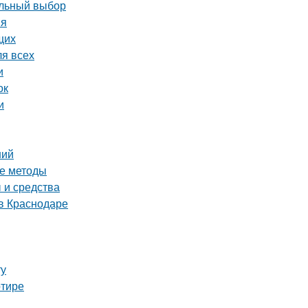
ильный выбор
ия
щих
ля всех
и
ок
и
ний
ые методы
 и средства
в Краснодаре
ту
ртире