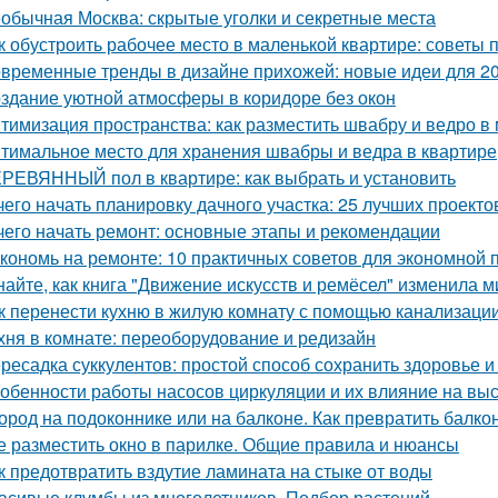
обычная Москва: скрытые уголки и секретные места
к обустроить рабочее место в маленькой квартире: советы 
временные тренды в дизайне прихожей: новые идеи для 20
здание уютной атмосферы в коридоре без окон
тимизация пространства: как разместить швабру и ведро в
тимальное место для хранения швабры и ведра в квартире
РЕВЯННЫЙ пол в квартире: как выбрать и установить
чего начать планировку дачного участка: 25 лучших проекто
чего начать ремонт: основные этапы и рекомендации
кономь на ремонте: 10 практичных советов для экономной
найте, как книга "Движение искусств и ремёсел" изменила 
к перенести кухню в жилую комнату с помощью канализаци
хня в комнате: переоборудование и редизайн
ресадка суккулентов: простой способ сохранить здоровье и
обенности работы насосов циркуляции и их влияние на вы
ород на подоконнике или на балконе. Как превратить балко
е разместить окно в парилке. Общие правила и нюансы
к предотвратить вздутие ламината на стыке от воды
асивые клумбы из многолетников. Подбор растений