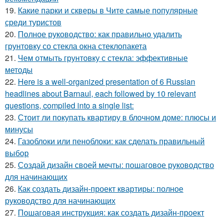
19.
Какие парки и скверы в Чите самые популярные
среди туристов
20.
Полное руководство: как правильно удалить
грунтовку со стекла окна стеклопакета
21.
Чем отмыть грунтовку с стекла: эффективные
методы
22.
Here is a well-organized presentation of 6 Russian
headlines about Barnaul, each followed by 10 relevant
questions, compiled into a single list:
23.
Стоит ли покупать квартиру в блочном доме: плюсы и
минусы
24.
Газоблоки или пеноблоки: как сделать правильный
выбор
25.
Создай дизайн своей мечты: пошаговое руководство
для начинающих
26.
Как создать дизайн-проект квартиры: полное
руководство для начинающих
27.
Пошаговая инструкция: как создать дизайн-проект