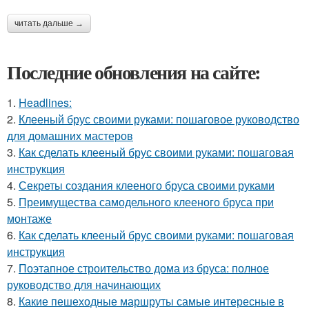
читать дальше →
Последние обновления на сайте:
1.
Headlines:
2.
Клееный брус своими руками: пошаговое руководство
для домашних мастеров
3.
Как сделать клееный брус своими руками: пошаговая
инструкция
4.
Секреты создания клееного бруса своими руками
5.
Преимущества самодельного клееного бруса при
монтаже
6.
Как сделать клееный брус своими руками: пошаговая
инструкция
7.
Поэтапное строительство дома из бруса: полное
руководство для начинающих
8.
Какие пешеходные маршруты самые интересные в