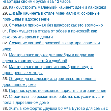
квартиры своими руками за 12 часов
28.
Как обустроить маленький кабинет: идеи и лайфхаки
29.
Дизайн кабинета в стиле Минимализм: основные
принципы и вдохновение
30.
Стильная прихожая без шкафов: как это возможно
31.
Преимущества отказа от обоев в прихожей: как
сэкономить время и деньги
32.
Создание уютной прихожей в квартире: советы и
идеи
33.
Мастер-класс по укладке швабры и ведра: как
сделать квартиру чистой и удобной
34.
Мастер-класс по хранению швабров и ведер:
проверенные методы
35.
От идеи до реализации: строительство полов в
деревянном доме
36.
Перенос кухни: возможные варианты и ограничения
37.
Строительные ремонтные работы: как усилить лаги
пола в деревянном доме
38.
Жить в комфорте: Двушка 50 м² в Бутово для семьи с