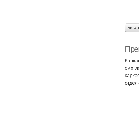
читат
Пре
Карка
смогл
карка
отдел