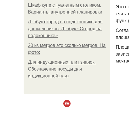
Шкаф купе с туалетным столиком.
Это в
Варианты внутренней планировки
счита
функц
Лэпбук огород на подоконнике для
дошкольников. Лэпбук «Огород на
Согла
подоконнике»
площа
20 кв метров это сколько метров. На
Площа
фото:
завис
мечта
Для индукционных плит значок.
Обозначение посуды для
индукционной плит