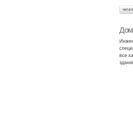
читат
Дом
Инжен
специ
все х
здани