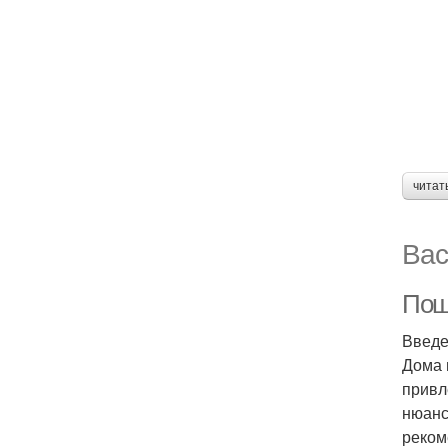
читат
Вас
Пош
Введ
Дома 
привл
нюанс
реком