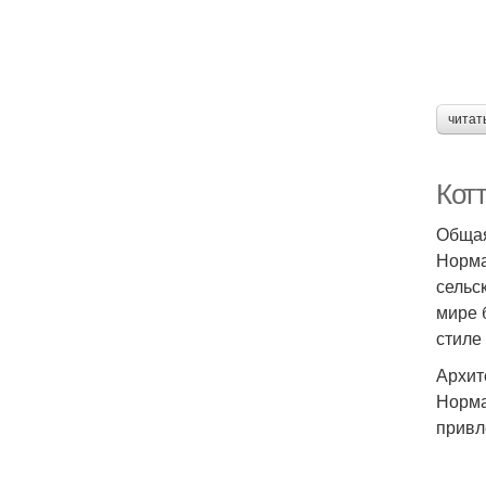
читат
Кот
Общая
Норма
сельс
мире 
стиле
Архит
Норма
привл