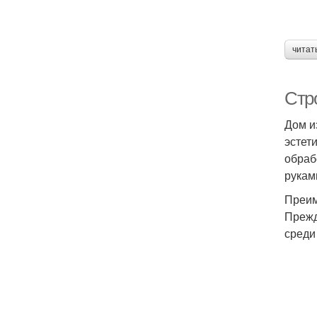
читат
Стр
Дом и
эстет
обраб
рукам
Преим
Прежд
среди