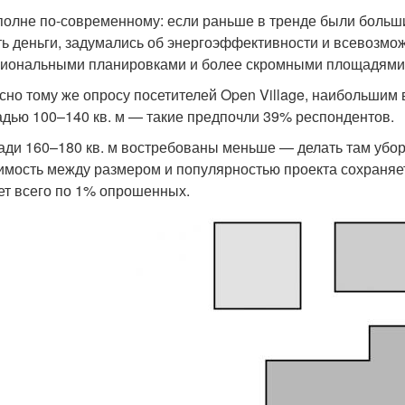
полне по-современному: если раньше в тренде были больши
ть деньги, задумались об энергоэффективности и всевозмо
иональными планировками и более скромными площадями
сно тому же опросу посетителей Open Village, наибольшим
дью 100–140 кв. м — такие предпочли 39% респондентов.
ди 160–180 кв. м востребованы меньше — делать там убо
имость между размером и популярностью проекта сохраняетс
ет всего по 1% опрошенных.