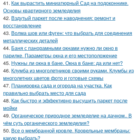
41.
Как вырастить миниатюрный Сад на подоконнике.
Основы квартирного земледелия
42.
Вздутый паркет после наводнения: ремонт и
восстановление
43.
Волма шов или фуген: что выбрать для соединения
металлических деталей
44.
Баня с панорамными окнами нужно ли окно в
парилке. Параметры окна и его местоположение
45.
Нужны ли окна в бане. Окна в бане: да или нет?
46.
Клумба из многолетников своими руками. Клумбы из
многолетних цветов фото и готовые схемы
47.
Планировка сада и огорода на участка. Как
правильно выбрать место для сада
48.
Как быстро и эффективно высушить паркет после
мойки
49.
Органическое природное земледелие на дачном.. В
чём суть органического земледелия?
50.
Все о мембранной кровле. Кровельные мембраны:
какую выбрать?