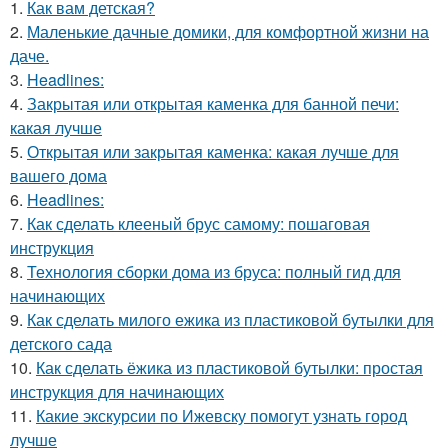
1.
Как вам детская?
2.
Маленькие дачные домики, для комфортной жизни на
даче.
3.
Headlines:
4.
Закрытая или открытая каменка для банной печи:
какая лучше
5.
Открытая или закрытая каменка: какая лучше для
вашего дома
6.
Headlines:
7.
Как сделать клееный брус самому: пошаговая
инструкция
8.
Технология сборки дома из бруса: полный гид для
начинающих
9.
Как сделать милого ежика из пластиковой бутылки для
детского сада
10.
Как сделать ёжика из пластиковой бутылки: простая
инструкция для начинающих
11.
Какие экскурсии по Ижевску помогут узнать город
лучше