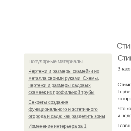
Сти
Стим
Популярные материалы
Знако
Чертежи и размеры скамейки из
металла своими руками. Схемы,
Cтимп
чертежи и размеры садовых
Гербе
скамеек из профильной трубы
котор
Секреты создания
Что ж
функционального и эстетичного
и нед
огорода и сада: как разделить зоны
Главн
Изменение интерьера за 1