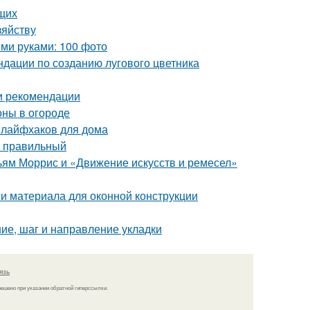
щих
зяйству
ми руками: 100 фото
ндации по созданию лугового цветника
 и рекомендации
оны в огороде
 лайфхаков для дома
ь правильный
ьям Моррис и «Движение искусств и ремесел»
 и материала для оконной конструкции
ние, шаг и направление укладки
язь
решено при указании обратной гиперссылки.