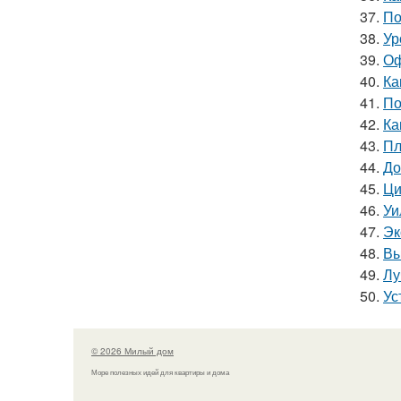
37.
По
38.
Ур
39.
Оф
40.
Ка
41.
По
42.
Ка
43.
Пл
44.
До
45.
Ци
46.
Уи
47.
Эк
48.
Вы
49.
Лу
50.
Ус
© 2026 Милый дом
Море полезных идей для квартиры и дома