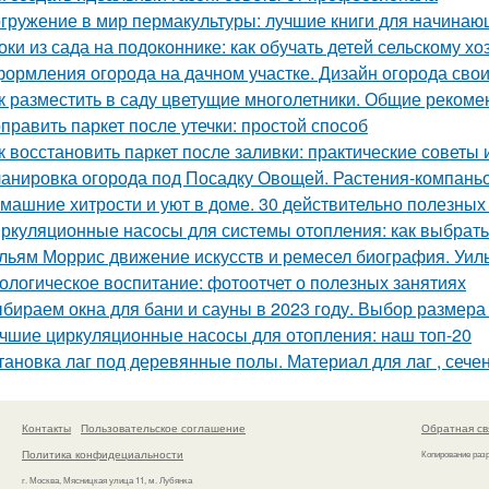
гружение в мир пермакультуры: лучшие книги для начинаю
оки из сада на подоконнике: как обучать детей сельскому хо
ормления огорода на дачном участке. Дизайн огорода свои
к разместить в саду цветущие многолетники. Общие рекоме
править паркет после утечки: простой способ
к восстановить паркет после заливки: практические советы
анировка огорода под Посадку Овощей. Растения-компань
машние хитрости и уют в доме. 30 действительно полезных
ркуляционные насосы для системы отопления: как выбрат
льям Моррис движение искусств и ремесел биография. Уил
ологическое воспитание: фотоотчет о полезных занятиях
бираем окна для бани и сауны в 2023 году. Выбор размера
чшие циркуляционные насосы для отопления: наш топ-20
тановка лаг под деревянные полы. Материал для лаг , сече
Контакты
Пользовательское соглашение
Обратная св
Политика конфидециальности
Копирование раз
г. Москва, Мясницкая улица 11, м. Лубянка