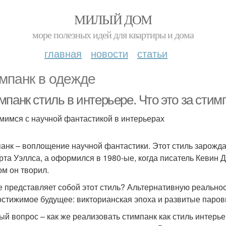
МИЛЫЙ ДОМ
море полезных идей для квартиры и дома
главная
новости
статьи
мпанк в одежде
панк стиль в интерьере. Что это за стим
мимся с научной фантастикой в интерьерах
анк – воплощение научной фантастики. Этот стиль зарожд
рта Уэллса, а оформился в 1980-ые, когда писатель Кевин 
ом он творил.
е представляет собой этот стиль? Альтернативную реальнос
остижимое будущее: викторианская эпоха и развитые пар
ый вопрос – как же реализовать стимпанк как стиль интер