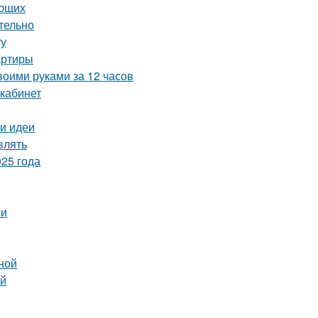
ающих
тельно
ту
артиры
воими руками за 12 часов
 кабинет
 и идеи
влять
25 года
ии
ной
ей