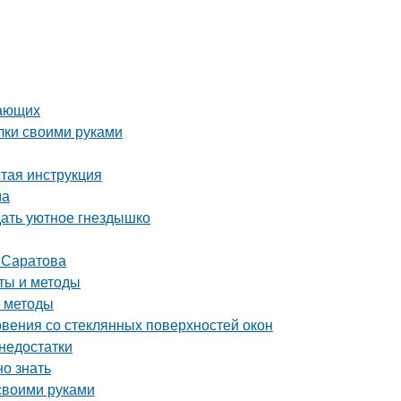
нающих
лки своими руками
стая инструкция
ма
дать уютное гнездышко
т Саратова
еты и методы
е методы
вения со стеклянных поверхностей окон
 недостатки
но знать
 своими руками