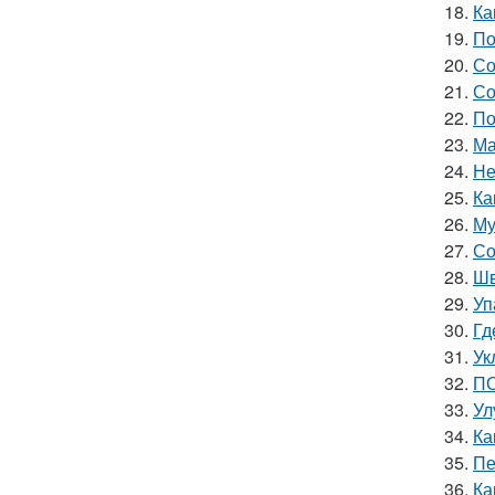
18.
Ка
19.
По
20.
Со
21.
Со
22.
По
23.
Ма
24.
Не
25.
Ка
26.
Му
27.
Со
28.
Шв
29.
Уп
30.
Гд
31.
Ук
32.
ПО
33.
Ул
34.
Ка
35.
Пе
36.
Ка