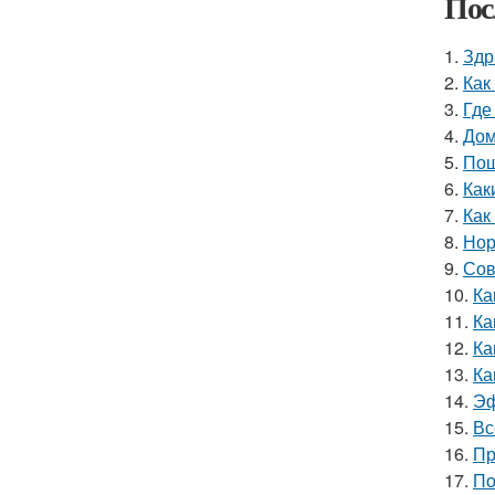
Пос
1.
Здр
2.
Как
3.
Где
4.
Дом
5.
Пош
6.
Как
7.
Как
8.
Нор
9.
Сов
10.
Ка
11.
Ка
12.
Ка
13.
Ка
14.
Эф
15.
Вс
16.
Пр
17.
По