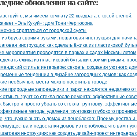
ледние обновления на сайте:
авствуйте, мы имеем комнату 22 квадрата с косой стеной.
 живет «Эль Кукуй»: дом Тони Фергюсона
 можно спрятаться от городской суеты
 из бруса своими руками: пошаговая инструкция для начи
аговая инструкция: как сделать ёжика из пластиковой буты
ие мероприятия проводятся в парках и садах Москвы летом
 сделать ежика из пластиковой бутылки своими руками: про
мандский стиль в интерьере: секреты создания уютного до
ременные тенденции в дизайне загородных домов: как соз
кие необычные места можно посетить в городе
кие природные заповедники и парки находятся недалеко о
к отмыть грунт со стекла после ремонта: эффективные сов
к быстро и просто убрать со стекла грунтовку: эффективны
фективные методы удаления грунтовки глубокого проникно
е, что нужно знать о домах из пеноблоков: Преимущества и
еимущества и недостатки домов из пеноблока: что вам нуж
шаговая инструкция: как создать дизайн-проект интерьера