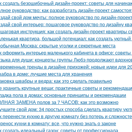
к создать безошибочный дизайн-проект: советы для начин
лное руководство: как разработать дизайн-проект самостоя
здай свой дом мечты: полное руководство по дизайн-проек
здай свой интерьер: пошаговое руководство по дизайну кв
шаговая инструкция: как создать дизайн-проект квартиры с
ленькая квартира, большой потенциал: как создать уютный
обычная Москва: скрытые уголки и секретные места
к оформить интерьер маленького кабинета в офисе: советы
зыка для души: концерты группы Любэ продолжают вдохно
временные тренды в дизайне прихожей: новые идеи для 20
абра в доме: лучшие места для хранения
аковка швабры и ведра: как это сделать правильно
е хранить крупные вещи: практичные советы и рекомендац
ладка пола в домах: основные принципы и рекомендации
ЛНАЯ ЗАМЕНА полов за 7 ЧАСОВ: как это возможно
учшите свой дом: 34 простых способа сделать квартиру уют
к перенести кухню в другую комнату без потерь и сложност
ренос кухни в комнату: все, что нужно знать о законе
к создать идеальный газон: советы от профессионала