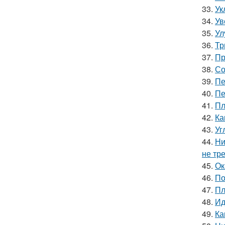
33.
Ук
34.
Ув
35.
Ул
36.
Тр
37.
Пр
38.
Со
39.
Пе
40.
Пе
41.
Пл
42.
Ка
43.
Уг
44.
Ни
не тр
45.
Ок
46.
По
47.
Пл
48.
Ид
49.
Ка