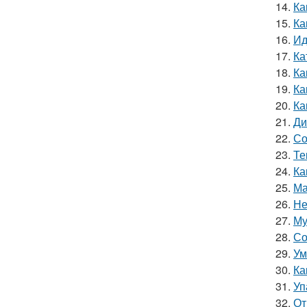
14.
Ка
15.
Ка
16.
Ид
17.
Ка
18.
Ка
19.
Ка
20.
Ка
21.
Ди
22.
Со
23.
Те
24.
Ка
25.
Ма
26.
Не
27.
Му
28.
Со
29.
Ум
30.
Ка
31.
Уп
32.
От