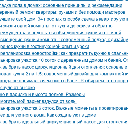
ладка пола в домах: основные принципы и рекомендации
еренный ремонт квартиры: руками и без помощи мастеров
учшите свой дом: 34 простых способа сделать квартиру уют
и жизни одной комнаты: от кухни до офиса и обратно
еимущества и недостатки объединения кухни и гостиной
вмещение кухни и комнаты: современный подход к дизайну
ренос кухни в гостиную: мой опыт и уроки
репланировка новостройки: как превратить кухню в спальн
анировка участка 10 соток с деревянным домом и баней. 
к выбрать насос циркуляционный для отопления: основные
ловая кухня 2 на 1.5: современный дизайн для компактной к
когда не понимал зачем окно в бане.. Разбираем этот вопрос
еснуло от высоко
но в парилке и высота полков. Размеры
могите, мой паркет вздулся от воды
анировка участка 6 соток. Важные моменты в проектирова
еи для уютного дома. Как создать уют в доме
к выбрать идеальный циркуляционный насос для отоплени