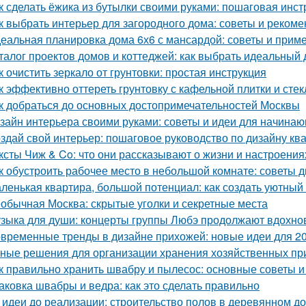
к сделать ёжика из бутылки своими руками: пошаговая инст
к выбрать интерьер для загородного дома: советы и реком
еальная планировка дома 6х6 с мансардой: советы и прим
талог проектов домов и коттеджей: как выбрать идеальный 
к очистить зеркало от грунтовки: простая инструкция
к эффективно оттереть грунтовку с кафельной плитки и сте
к добраться до основных достопримечательностей Москвы
зайн интерьера своими руками: советы и идеи для начина
здай свой интерьер: пошаговое руководство по дизайну кв
ксты Чиж & Co: что они рассказывают о жизни и настроени
к обустроить рабочее место в небольшой комнате: советы 
ленькая квартира, большой потенциал: как создать уютный
обычная Москва: скрытые уголки и секретные места
зыка для души: концерты группы Любэ продолжают вдохно
временные тренды в дизайне прихожей: новые идеи для 20
ные решения для организации хранения хозяйственных п
к правильно хранить швабру и пылесос: основные советы 
аковка швабры и ведра: как это сделать правильно
 идеи до реализации: строительство полов в деревянном д