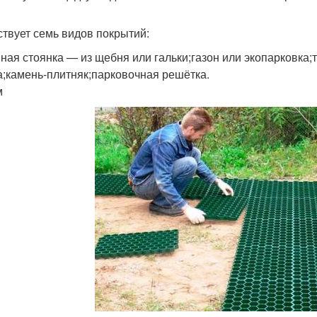
твует семь видов покрытий:
ная стоянка — из щебня или гальки;газон или экопарковка;
а;камень-плитняк;парковочная решётка.
м