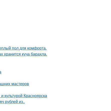
теплый пол для комфорта.
ах хранится куча барахла.
а
ашних мастеров
 и культурой Красноярска
ч рублей из..