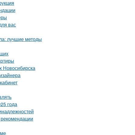
рукция
ендации
еры
для вас
кла: лучшие методы
ющих
артиры
ях Новосибирска
дизайнера
 кабинет
влять
25 года
ринадлежностей
и рекомендации
оме