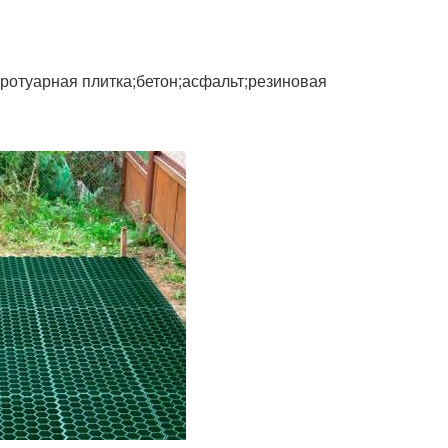
тротуарная плитка;бетон;асфальт;резиновая