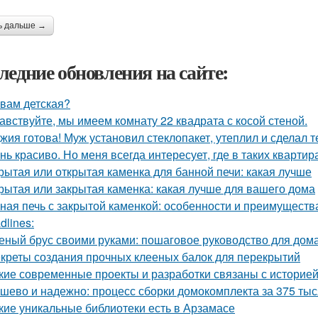
ь дальше →
ледние обновления на сайте:
 вам детская?
авствуйте, мы имеем комнату 22 квадрата с косой стеной.
жия готова! Муж установил стеклопакет, утеплил и сделал 
нь красиво. Но меня всегда интересует, где в таких квартир
рытая или открытая каменка для банной печи: какая лучше
рытая или закрытая каменка: какая лучше для вашего дома
ная печь с закрытой каменкой: особенности и преимуществ
dlines:
еный брус своими руками: пошаговое руководство для дом
креты создания прочных клееных балок для перекрытий
кие современные проекты и разработки связаны с историей
шево и надежно: процесс сборки домокомплекта за 375 тыся
кие уникальные библиотеки есть в Арзамасе