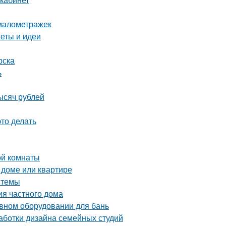
 малометражек
веты и идеи
рска
ь
ысяч рублей
это делать
ой комнаты
 доме или квартире
стемы
ия частного дома
ивном оборудовании для бань
аботки дизайна семейных студий