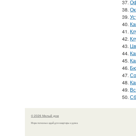
37.
Оф
38.
Ок
39.
Ус
40.
Ка
41.
Кл
42.
Кл
43.
Цв
44.
Ка
45.
Ка
46.
Бю
47.
Со
48.
Ка
49.
Вс
50.
Сб
© 2026 Милый дом
Море полезных идей для квартиры и дома