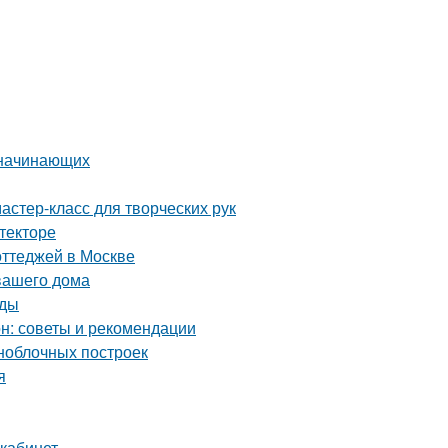
 начинающих
астер-класс для творческих рук
текторе
оттеджей в Москве
вашего дома
оды
он: советы и рекомендации
ноблочных построек
я
 кабинет