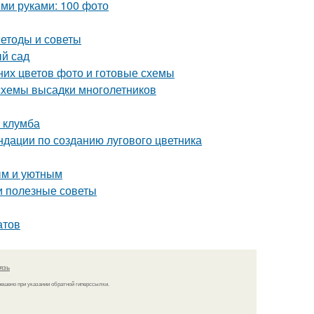
ми руками: 100 фото
етоды и советы
ый сад
них цветов фото и готовые схемы
 схемы высадки многолетников
я клумба
ндации по созданию лугового цветника
ым и уютным
 и полезные советы
атов
язь
решено при указании обратной гиперссылки.