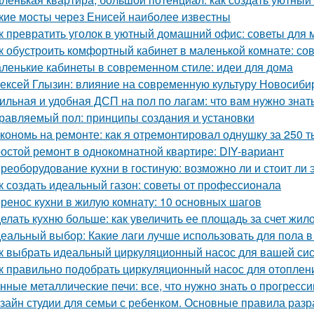
кие мосты через Енисей наиболее известны
к превратить уголок в уютный домашний офис: советы для
к обустроить комфортный кабинет в маленькой комнате: со
ленькие кабинеты в современном стиле: идеи для дома
ексей Глызин: влияние на современную культуру Новосиби
ильная и удобная ДСП на пол по лагам: что вам нужно знат
равляемый пол: принципы создания и установки
кономь на ремонте: как я отремонтировал однушку за 250 т
остой ремонт в однокомнатной квартире: DIY-вариант
реоборудование кухни в гостиную: возможно ли и стоит ли 
к создать идеальный газон: советы от профессионала
ренос кухни в жилую комнату: 10 основных шагов
елать кухню больше: как увеличить ее площадь за счет жил
еальный выбор: Какие лаги лучше использовать для пола в
к выбрать идеальный циркуляционный насос для вашей си
к правильно подобрать циркуляционный насос для отоплен
нные металлические печи: все, что нужно знать о прогресс
зайн студии для семьи с ребенком. Основные правила разр