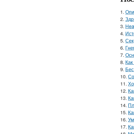
1.
Опи
2.
Здр
3.
Hea
4.
Ист
5.
Сек
6.
Гне
7.
Осн
8.
Как
9.
Бес
10.
Со
11.
Хо
12.
Ка
13.
Ка
14.
Пл
15.
Ка
16.
Ум
17.
Ка
18.
Ма