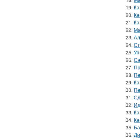
19.
Ка
20.
Ка
21.
Ка
22.
Ма
23.
Ал
24.
Ст
25.
Уп
26.
Сэ
27.
Пр
28.
Пе
29.
Ка
30.
Пе
31.
Сд
32.
Ид
33.
Ка
34.
Ка
35.
Ба
36.
Ди