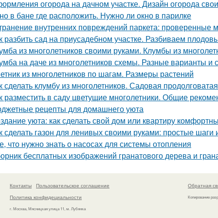
ормления огорода на дачном участке. Дизайн огорода свои
но в бане где расположить. Нужно ли окно в парилке
транение внутренних повреждений паркета: проверенные м
к разбить сад на приусадебном участке. Разбиваем плодов
умба из многолетников своими руками. Клумбы из многолет
умба на даче из многолетников схемы. Разные варианты и
етник из многолетников по шагам. Размеры растений
к сделать клумбу из многолетников. Садовая продолговата
к разместить в саду цветущие многолетники. Общие рекоме
джетные рецепты для домашнего уюта
здание уюта: как сделать свой дом или квартиру комфортн
к сделать газон для ленивых своими руками: простые шаги
е, что нужно знать о насосах для системы отопления
орник бесплатных изображений гранатового дерева и гран
Контакты
Пользовательское соглашение
Обратная св
Политика конфидециальности
Копирование раз
г. Москва, Мясницкая улица 11, м. Лубянка