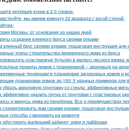
шите интерьер кухни в 2-3 словах.
авствуйте, мы имеем комнату 22 квадрата с косой стеной.
dlines:
ория Москвы: от основания до наших дней
реты создания клееного бруса своими руками
м клееный брус своими руками: пошаговая инструкция для
овные этапы строительства деревянного дома из бруса
 превратить пластиковую бутылку в милого лесного ежика: м
платные проекты домов с планировкой – экономьте на архи
временные тенденции в планировке загородных домов и к
рошие планировки домов до 150: 5 удачных примеров для 
к убрать акриловую грунтовку со стекла: эффективные мет
к эффективно удалить пятна от грунтовки с пластиковых ок
юсы и минусы дома из пеноблока: Все о преимуществах пе
к спроектировать дом своими руками: пошаговая инструкци
ные способы сэкономить на ремонте
к обустроить маленький кабинет: идеи и лайфхаки
ленькая квартира, большой потенциал: как создать уютный